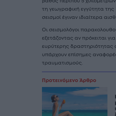
βάθος περίπου 5 χιλιομέτρων
τη γεωγραφική εγγύτητα της Εύ
σεισμοί έγιναν ιδιαίτερα αισ
Οι σεισμολόγοι παρακολουθού
εξετάζοντας αν πρόκειται για
ευρύτερης δραστηριότητας στ
υπάρχουν επίσημες αναφορές
τραυματισμούς.
Προτεινόμενο Άρθρο