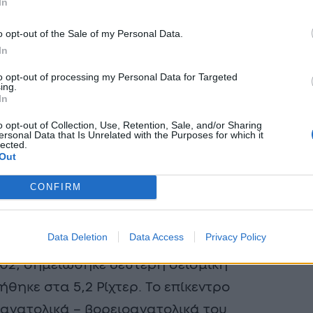
In
o opt-out of the Sale of my Personal Data.
In
to opt-out of processing my Personal Data for Targeted
ing.
In
o opt-out of Collection, Use, Retention, Sale, and/or Sharing
ersonal Data that Is Unrelated with the Purposes for which it
lected.
Out
CONFIRM
Data Deletion
Data Access
Privacy Policy
:02, σημειώθηκε δεύτερη σεισμική
ήθηκε στα 5,2 Ρίχτερ. Το επίκεντρο
 ανατολικά – βορειοανατολικά του