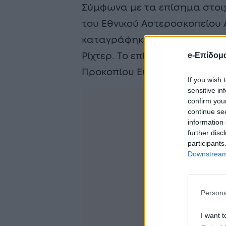
Σύμφωνα με τα επίσημα στοιχ
του Εθνικού Αστεροσκοπείου
καταγράφηκε στις 12:58 και ε
e-Επίδομ
Ρίχτερ. Το επίκεντρο εντοπίστ
Προκοπίου Ευβοίας.
If you wish 
sensitive in
confirm you
continue se
information 
further disc
participants
Downstream 
Persona
I want t