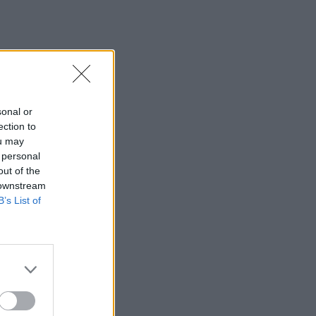
sonal or
ection to
ou may
 personal
out of the
 downstream
B’s List of