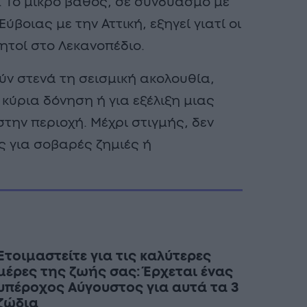
. Το μικρό βάθος, σε συνδυασμό με
βοιας με την Αττική, εξηγεί γιατί οι
θητοί στο Λεκανοπέδιο.
ν στενά τη σεισμική ακολουθία,
 κύρια δόνηση ή για εξέλιξη μιας
ην περιοχή. Μέχρι στιγμής, δεν
 για σοβαρές ζημιές ή
Ετοιμαστείτε για τις καλύτερες
μέρες της ζωής σας: Έρχεται ένας
υπέροχος Αύγουστος για αυτά τα 3
ζώδια