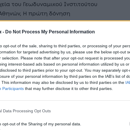
εία του Γεωδυναμικού Ινστιτούτου
 Αθηνών, Η πρώτη δόνηση
ίχε μέγεθος 4,8 βαθμών της κλίμακας
α -
Do Not Process My Personal Information
ηκε 6 χιλιόμετρα νότια του
to opt-out of the sale, sharing to third parties, or processing of your per
formation for targeted advertising by us, please use the below opt-out s
r selection. Please note that after your opt-out request is processed y
eing interest-based ads based on personal information utilized by us or
disclosed to third parties prior to your opt-out. You may separately opt-
losure of your personal information by third parties on the IAB’s list of
. This information may also be disclosed by us to third parties on the
IA
Participants
that may further disclose it to other third parties.
l Data Processing Opt Outs
o opt-out of the Sharing of my personal data.