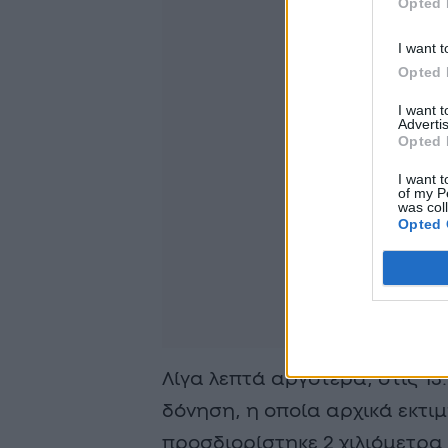
Opted 
I want t
Opted 
I want 
Advertis
Opted 
I want t
of my P
was col
Opted 
Λίγα λεπτά αργότερα, στις 13
δόνηση, η οποία αρχικά εκτιμ
προσδιορίστηκε 2 χιλιόμετρα