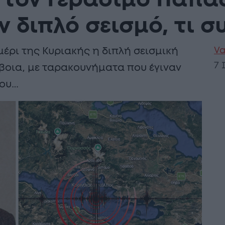
τον Γεράσιμο Παπα
ν διπλό σεισμό, τι σ
Va
ρι της Κυριακής η διπλή σεισμική
7 
βοια, με ταρακουνήματα που έγιναν
του…