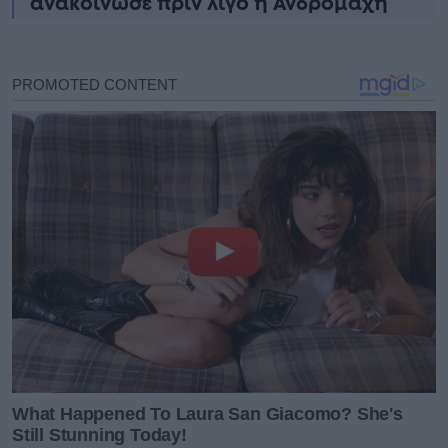
ανακοίνωσε πριν λίγο η Ανδρομάχη