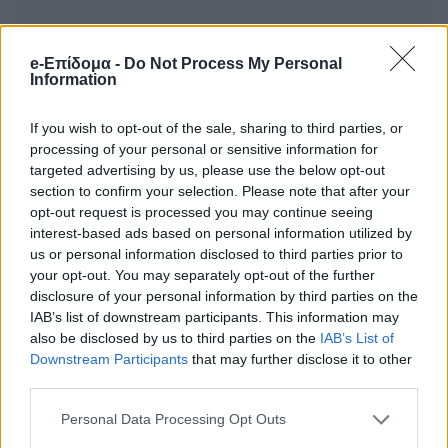
e-Επίδομα -
Do Not Process My Personal
Information
If you wish to opt-out of the sale, sharing to third parties, or
Στο Κεντρικό Αιγαίο θα επικρατήσουν
processing of your personal or sensitive information for
βόρειοι άνεμοι 2 έως 4 μποφόρ, ενώ στο
targeted advertising by us, please use the below opt-out
section to confirm your selection. Please note that after your
Νότιο Αιγαίο θα πνέουν δυτικοί άνεμοι 3
opt-out request is processed you may continue seeing
έως 5 μποφόρ.
interest-based ads based on personal information utilized by
us or personal information disclosed to third parties prior to
your opt-out. You may separately opt-out of the further
Στο Ιόνιο οι βορειοδυτικοί άνεμοι θα
disclosure of your personal information by third parties on the
ενισχυθούν από το πρωί και τοπικά θα
IAB’s list of downstream participants. This information may
also be disclosed by us to third parties on the
IAB’s List of
φτάσουν τα 5 έως 6 μποφόρ.
Downstream Participants
that may further disclose it to other
third parties.
Η πρόγνωση για Αττική, Θεσσαλονίκη και το
Personal Data Processing Opt Outs
Σαββατοκύριακο