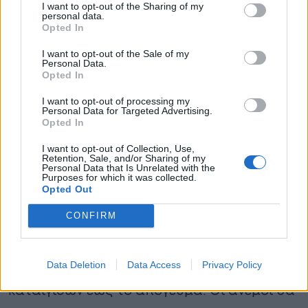
I want to opt-out of the Sharing of my
Στην Αττική προβλέπονται τοπικές νεφώσεις
personal data.
Opted In
από τις πρωινές ώρες, ενώ από το
I want to opt-out of the Sale of my
μεσημέρι υπάρχει πιθανότητα εκδήλωσης
Personal Data.
Opted In
τοπικών βροχών και σποραδικών
I want to opt-out of processing my
καταιγίδων. Οι άνεμοι θα πνέουν αρχικά
Personal Data for Targeted Advertising.
Opted In
από βόρειες διευθύνσεις 2 έως 4 μποφόρ
και από το απόγευμα θα στραφούν σε
I want to opt-out of Collection, Use,
Retention, Sale, and/or Sharing of my
Personal Data that Is Unrelated with the
μεταβαλλόμενους έως 3 μποφόρ. Η
Purposes for which it was collected.
Opted Out
θερμοκρασία στο κέντρο της Αθήνας θα
κυμανθεί από 26 έως 33 βαθμούς Κελσίου.
CONFIRM
Στη Θεσσαλονίκη αναμένονται νεφώσεις με
Data Deletion
Data Access
Privacy Policy
πιθανότητα τοπικών βροχών και
καταιγίδων έως το απόγευμα. Οι άνεμοι θα