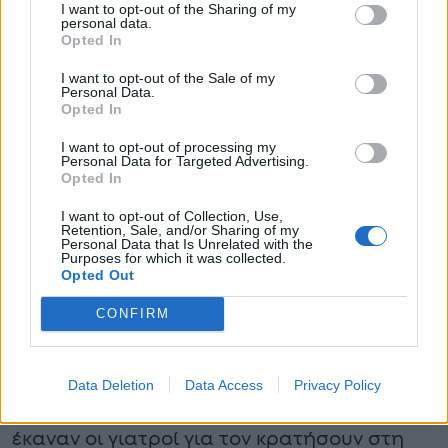
I want to opt-out of the Sharing of my
στην περιοχή της δεξιάς κοιλιακής χώρας.
personal data.
Opted In
Σύμφωνα με το patrisnews.gr, άμεσα
I want to opt-out of the Sale of my
Personal Data.
κλήθηκε ασθενοφόρο για να παραλάβει τον
Opted In
67χρονο και να τον μεταφέρει στο
I want to opt-out of processing my
Personal Data for Targeted Advertising.
νοσοκομείο του Πύργου.
Opted In
Ο άτυχος επιχειρηματίας κατά την
I want to opt-out of Collection, Use,
Retention, Sale, and/or Sharing of my
Personal Data that Is Unrelated with the
διακομιδή του, που έγινε συνοδεία και του
Purposes for which it was collected.
Opted Out
γιου του, είχε τις αισθήσεις του όμως λίγη
ώρα αργότερα άφησε την τελευταία του
CONFIRM
πνοή αφού τα τραύματα που έφερε σε
ζωτικά όργανα ήταν πάρα πολύ βαριά και
Data Deletion
Data Access
Privacy Policy
παρά τις υπεράνθρωπες προσπάθειες που
έκαναν οι γιατροί για τον κρατήσουν στη