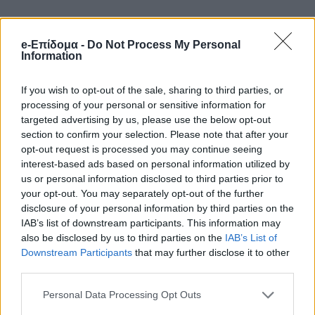
Όταν ο αδικοχαμένος Κωνσταντίνος
e-Επίδομα -
Do Not Process My Personal
Φωτόπουλος έφτασε στην είσοδο της
Information
επιχείρησης του, ο δράστης φέρεται να
If you wish to opt-out of the sale, sharing to third parties, or
ρώτησε τον επιχειρηματία αν θυμάται την
processing of your personal or sensitive information for
κτηματική διαφορά που είχαν πριν κάποια
targeted advertising by us, please use the below opt-out
section to confirm your selection. Please note that after your
χρόνια μιας και ο ίδιος ήθελε να
opt-out request is processed you may continue seeing
τακτοποιήσει τα κληρονομικά του και αν
interest-based ads based on personal information utilized by
us or personal information disclosed to third parties prior to
θυμάται και τον ίδιο.
your opt-out. You may separately opt-out of the further
disclosure of your personal information by third parties on the
Μέσα σε πολύ σύντομο χρονικό διάστημα
IAB’s list of downstream participants. This information may
also be disclosed by us to third parties on the
IAB’s List of
οι τόνοι ανέβηκαν και τότε ο ηλικιωμένος
Downstream Participants
that may further disclose it to other
άνδρας άρπαξε την μονόκαννη καραμπίνα
third parties.
που είχε πάρει μαζί του και πυροβόλησε
Personal Data Processing Opt Outs
τον 67χρονο τραυματίζοντας τον σοβαρά