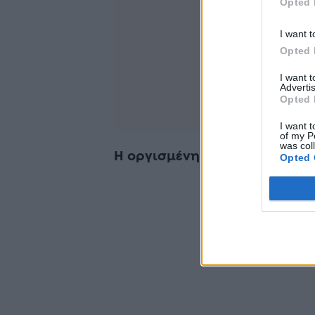
Opted 
I want t
Opted 
I want 
Advertis
Opted 
I want t
of my P
was col
Η οργισμένη κίνηση του Νίκ
Opted 