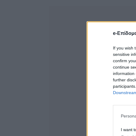
e-Επίδομ
If you wish 
sensitive in
confirm you
continue se
information 
further disc
participants
Downstream 
Persona
I want t