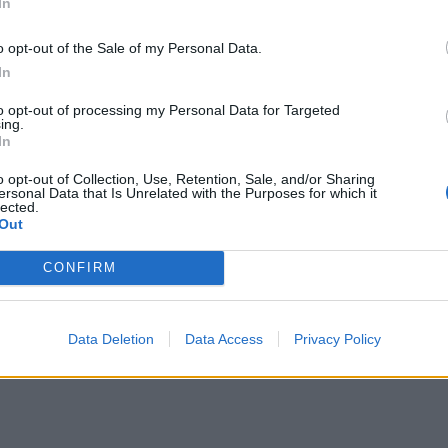
In
o opt-out of the Sale of my Personal Data.
In
to opt-out of processing my Personal Data for Targeted
ing.
In
o opt-out of Collection, Use, Retention, Sale, and/or Sharing
ersonal Data that Is Unrelated with the Purposes for which it
lected.
ου Οικονομόπουλου πάνω στη σκηνή
Out
CONFIRM
Data Deletion
Data Access
Privacy Policy