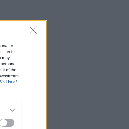
sonal or
ection to
ou may
 personal
out of the
 downstream
B’s List of