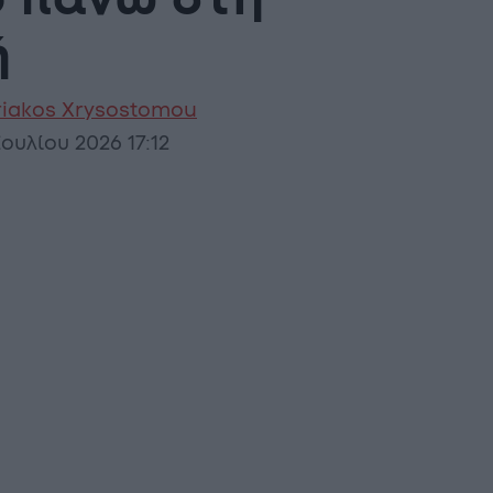
ο πάνω στη
ή
riakos Xrysostomou
Ιουλίου 2026 17:12