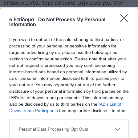
επικοινωνία, της έστειλε μήνυμα για την
κόρη της, αλλά δεν έλαβε απάντηση.
e-Επίδομα -
Do Not Process My Personal
Information
Ο ίδιος υποστήριξε πως έφυγε από την
εκπομπή για να παραμείνει στην εταιρεία
If you wish to opt-out of the sale, sharing to third parties, or
processing of your personal or sensitive information for
παραγωγής του Νίκου Κοκλώνη, με την
targeted advertising by us, please use the below opt-out
Κατερίνα Καινούργιου να το ερμηνεύει ως
section to confirm your selection. Please note that after your
opt-out request is processed you may continue seeing
σημάδι ότι ήθελε να κάνει εκπομπή με τη
interest-based ads based on personal information utilized by
σύζυγό του: «Έδωσε μια συνέντευξη και είπε
us or personal information disclosed to third parties prior to
your opt-out. You may separately opt-out of the further
ότι πρωταρχικό μέλημά μου ήταν να κάνω
disclosure of your personal information by third parties on the
εκπομπή με τη Ναταλί, ενώ δεν ίσχυε αυτό.
IAB’s list of downstream participants. This information may
also be disclosed by us to third parties on the
IAB’s List of
Ήμουν άνεργος μέχρι τον Οκτώβριο. Ξέρει
Downstream Participants
that may further disclose it to other
πέντε χρόνια που ήμασταν μαζί πώς
third parties.
λειτουργώ ως άνθρωπος, πόσο ψηλά έχω
Personal Data Processing Opt Outs
κάποια πράγματα. Δεν θα έκανα κάτι