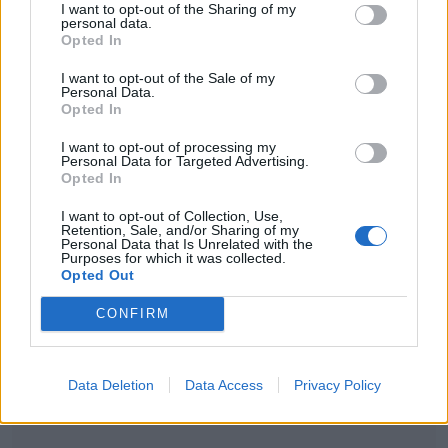
I want to opt-out of the Sharing of my
personal data.
τέτοιο. Έφυγα και ήμουν στην BarkingWell
Opted In
με τον Νίκο Κοκλώνη και αποφάσισα να
I want to opt-out of the Sale of my
παραμείνω εκεί. Τελεία και παύλα. Με την
Personal Data.
Opted In
Κατερίνα τα είχαμε πει όλα, ήξερε ποια
I want to opt-out of processing my
είναι η δική μου απόφαση. Είπα ότι δεν
Personal Data for Targeted Advertising.
Opted In
ισχύει και μετά με έκανε μπλοκ. Την
I want to opt-out of Collection, Use,
Κατερίνα την είχα σαν παιδί μου,
Retention, Sale, and/or Sharing of my
Personal Data that Is Unrelated with the
νοιαζόμουν για όλο το φάσμα, όχι μόνο το
Purposes for which it was collected.
Opted Out
επαγγελματικό».
CONFIRM
Data Deletion
Data Access
Privacy Policy