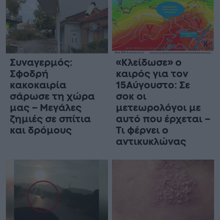
Συναγερμός:
«Κλείδωσε» ο
Σφοδρή
καιρός για τον
κακοκαιρία
15Αύγουστο: Σε
σάρωσε τη χώρα
σοκ οι
μας – Μεγάλες
μετεωρολόγοι με
ζημιές σε σπίτια
αυτό που έρχεται –
και δρόμους
Τι φέρνει ο
αντικυκλώνας