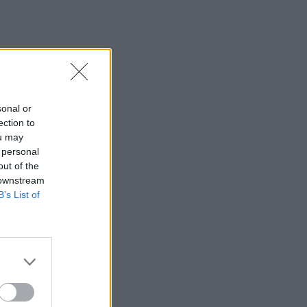
sonal or
ection to
ou may
 personal
out of the
 downstream
B’s List of