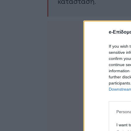
κατάσταση.
e-Επίδομ
If you wish 
sensitive in
confirm you
continue se
information 
further disc
participants
Downstream 
Persona
I want t