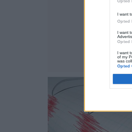
Opted 
I want t
Opted 
I want 
Advertis
Opted 
I want t
of my P
was col
Opted 