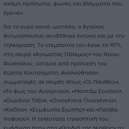
ακόμη πρόσωπα, φωνές και βλέμματα που
έμεναν.
Για το ευρύ κοινό, ωστόσο, ο Άγγελος
Αντωνόπουλος συνδέθηκε έντονα και με την
τηλεόραση. Το ντεμπούτο του έγινε το 1971,
στη σειρά «Άγνωστος Πόλεμος» του Νίκου
Φώσκολου, ύστερα από πρόταση του
Κώστα Κουτσομύτη. Ακολούθησαν
συμμετοχές σε σειρές όπως «Οι Πανθέοι»,
«Το φως του Αυγερινού», «Μαντάμ Σουσού»,
«Ουράνιο Τόξο», «Οικογένεια Οικογένεια»,
«Καζίνο», «Συμφωνία Σιωπής» και «Πρόβα
Νυφικού». Η τελευταία τηλεοπτική του
εμφάνιση ήταν στα «Παιδιά της Νιόβης» το