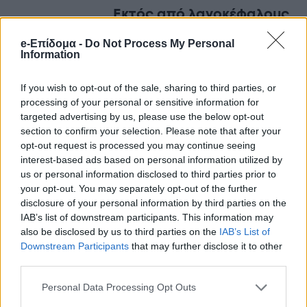
Εκτός από λαγοκέφαλους
και μέδουσες: Aυτά είναι
e-Επίδομα -
Do Not Process My Personal
τα 250 ξενικά είδη που
Information
έχουν κατακλύσει τις
ελληνικές θάλασσες-Ποια
If you wish to opt-out of the sale, sharing to third parties, or
είναι τοξικά κι επικίνδυνα
processing of your personal or sensitive information for
targeted advertising by us, please use the below opt-out
section to confirm your selection. Please note that after your
opt-out request is processed you may continue seeing
Στη συνέχεια ακολούθησε κύκλος
interest-based ads based on personal information utilized by
εξειδικευμένων θεραπειών και
us or personal information disclosed to third parties prior to
your opt-out. You may separately opt-out of the further
αποκατάστασης στη Γερμανία και στην
disclosure of your personal information by third parties on the
Ελλάδα. Μετά από περίπου δύο μήνες
IAB’s list of downstream participants. This information may
also be disclosed by us to third parties on the
IAB’s List of
καθημερινής προσπάθειας, ο Γιώργος
Downstream Participants
that may further disclose it to other
Μυλωνάκης επέστρεψε πλέον στο σπίτι και
third parties.
την οικογένειά του, ανοίγοντας ένα νέο
Personal Data Processing Opt Outs
κεφάλαιο στην πορεία της αποκατάστασής