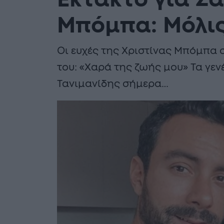
Έκτακτο για Σά
Μπόμπα: Μόλις
Οι ευχές της Χριστίνας Μπόμπα σ
του: «Χαρά της ζωής μου» Τα γεν
Τανιμανίδης σήμερα…