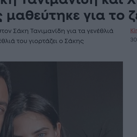
κη Τανιμανίδη και 
 μαθεύτηκε για το ζ
Ki
τον Σάκη Τανιμανίδη για τα γενέθλιά
30
έθλιά του γιορτάζει ο Σάκης