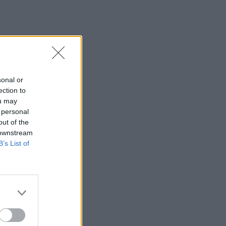
sonal or
ection to
ou may
 personal
out of the
 downstream
B’s List of