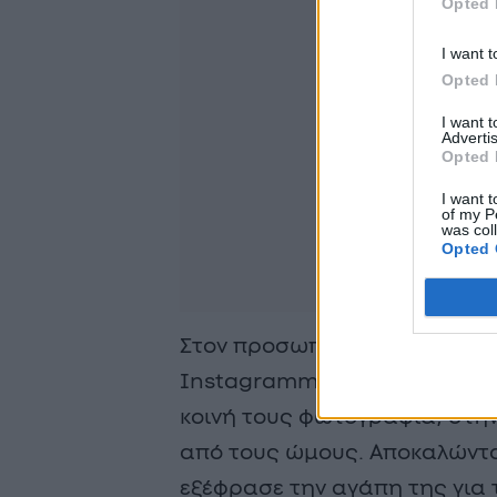
Opted 
I want t
Opted 
I want 
Advertis
Opted 
I want t
of my P
was col
Opted 
Στον προσωπικό της λογαρια
Instagrammer και σύζυγος τ
κοινή τους φωτογραφία, στην 
από τους ώμους. Αποκαλώντα
εξέφρασε την αγάπη της για 