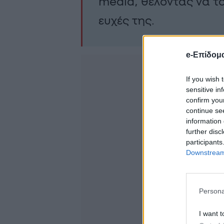
media, θέλοντας να το
ευχές της.
e-Επίδομ
If you wish 
sensitive in
confirm you
continue se
information 
further disc
participants
Downstream 
Persona
I want t