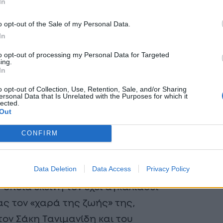
In
o opt-out of the Sale of my Personal Data.
In
to opt-out of processing my Personal Data for Targeted
ing.
In
o opt-out of Collection, Use, Retention, Sale, and/or Sharing
ersonal Data that Is Unrelated with the Purposes for which it
lected.
Out
CONFIRM
σμό στο Instagram, η
Data Deletion
Data Access
Privacy Policy
ου παρουσιαστή δημοσίευσε μία
οποία εκείνη τον έχει αγκαλιάσει
ς τον «χαρά της ζωής» της,
τον Σάκη Τανιμανίδη και του