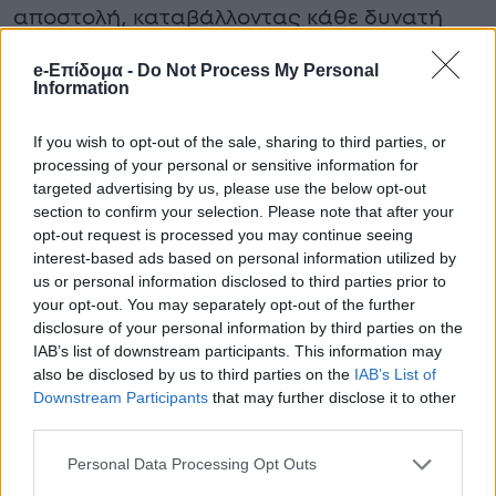
αποστολή, καταβάλλοντας κάθε δυνατή
προσπάθεια για τον εντοπισμό του οδηγού.
e-Επίδομα -
Do Not Process My Personal
Information
Παρά την ταχύτητα με την οποία
κινητοποιήθηκαν οι δυνάμεις, η κατάληξη
If you wish to opt-out of the sale, sharing to third parties, or
ήταν δυστυχώς μοιραία. Τις επόμενες ώρες
processing of your personal or sensitive information for
targeted advertising by us, please use the below opt-out
αναμένεται να γίνουν γνωστά περισσότερα
section to confirm your selection. Please note that after your
στοιχεία σχετικά με την ταυτότητα του
opt-out request is processed you may continue seeing
interest-based ads based on personal information utilized by
άνδρα και τις ακριβείς συνθήκες του
us or personal information disclosed to third parties prior to
συμβάντος. Οι αρμόδιες υπηρεσίες
your opt-out. You may separately opt-out of the further
disclosure of your personal information by third parties on the
συνεχίζουν τη διερεύνηση της υπόθεσης,
IAB’s list of downstream participants. This information may
με στόχο να δοθούν απαντήσεις στα
also be disclosed by us to third parties on the
IAB’s List of
Downstream Participants
that may further disclose it to other
ερωτήματα που παραμένουν ανοιχτά.
third parties.
Personal Data Processing Opt Outs