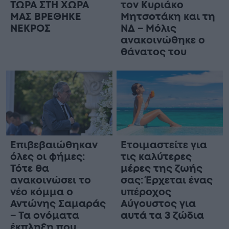
ΤΩΡΑ ΣΤΗ ΧΩΡΑ
τον Κυριάκο
ΜΑΣ ΒΡΕΘΗΚΕ
Μητσοτάκη και τη
ΝΕΚΡΟΣ
ΝΔ – Μόλις
ανακοινώθηκε ο
θάνατος του
Επιβεβαιώθηκαν
Ετοιμαστείτε για
όλες οι φήμες:
τις καλύτερες
Τότε θα
μέρες της ζωής
ανακοινώσει το
σας: Έρχεται ένας
νέο κόμμα ο
υπέροχος
Αντώνης Σαμαράς
Αύγουστος για
– Τα ονόματα
αυτά τα 3 ζώδια
έκπληξη που