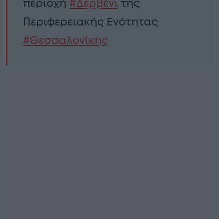
περιοχή
#Δερβένι
της
Περιφερειακής Ενότητας
#Θεσσαλονίκης