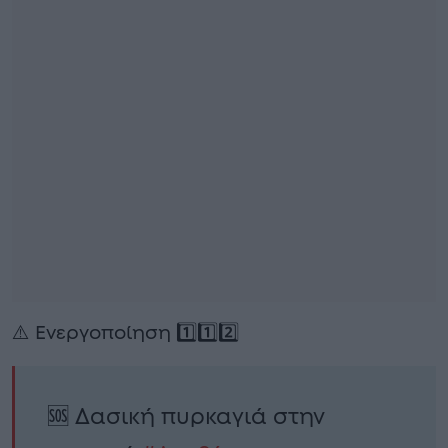
⚠️ Ενεργοποίηση 1️⃣1️⃣2️⃣
🆘 Δασική πυρκαγιά στην