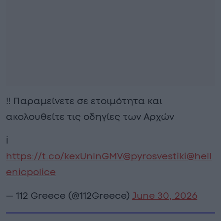
‼️ Παραμείνετε σε ετοιμότητα και
ακολουθείτε τις οδηγίες των Αρχών
ℹ️
https://t.co/kexUnlnGMV
@pyrosvestiki
@hell
enicpolice
— 112 Greece (@112Greece)
June 30, 2026