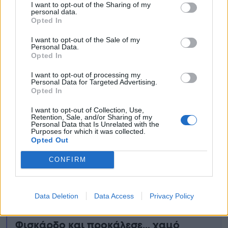
I want to opt-out of the Sharing of my
personal data.
Opted In
I want to opt-out of the Sale of my
Personal Data.
Opted In
I want to opt-out of processing my
Personal Data for Targeted Advertising.
Opted In
I want to opt-out of Collection, Use,
Retention, Sale, and/or Sharing of my
Personal Data that Is Unrelated with the
Purposes for which it was collected.
Ειδήσεις σήμερα
Opted Out
CONFIRM
«Μποτιλιάρισμα» στην Κεφαλονιά
για… την Μενεγάκη: Εμφανίστηκε
ντυμένη έτσι, με τα μαλλιά πιασμένα
Data Deletion
Data Access
Privacy Policy
πάνω και άβαφη, για να φάει στο
Φισκάρδο και προκάλεσε… χαμό