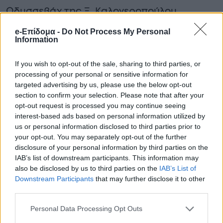
Οδυσσεβάχ της Ξ. Καλογεροπούλου,
σκηνοθεσία: Κώστας Γάκης και
e-Επίδομα -
Do Not Process My Personal
Information
συσκηνοθέτησε μαζί με την Αναστασία
Γιαννάκη και την Κατερίνα Λάττα την
If you wish to opt-out of the sale, sharing to third parties, or
processing of your personal or sensitive information for
παράσταση Μαμ του Σάκη Σερέφα στο
targeted advertising by us, please use the below opt-out
Skrow Theater.
section to confirm your selection. Please note that after your
opt-out request is processed you may continue seeing
interest-based ads based on personal information utilized by
us or personal information disclosed to third parties prior to
your opt-out. You may separately opt-out of the further
disclosure of your personal information by third parties on the
IAB’s list of downstream participants. This information may
also be disclosed by us to third parties on the
IAB’s List of
Downstream Participants
that may further disclose it to other
third parties.
Personal Data Processing Opt Outs