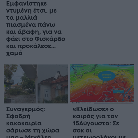
Εμφανίστηκε
ντυμένη έτσι, με
τα μαλλιά
πιασμένα πάνω
και άβαφη, για να
φάει στο Φισκάρδο
και προκάλεσε…
χαμό
Συναγερμός:
«Κλείδωσε» ο
Σφοδρή
καιρός για τον
κακοκαιρία
15Αύγουστο: Σε
σάρωσε τη χώρα
σοκ οι
μας – Μεγάλες
μετεωρολόγοι με