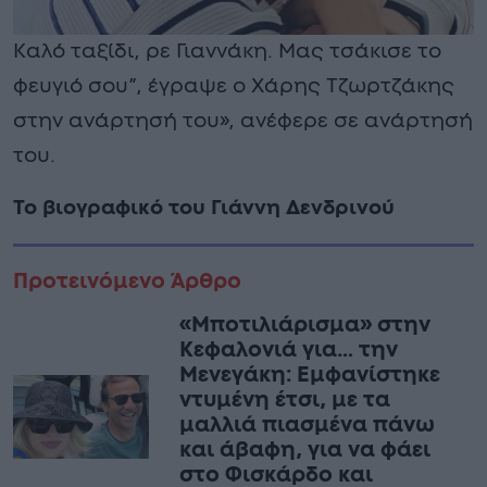
Καλό ταξίδι, ρε Γιαννάκη. Μας τσάκισε το
φευγιό σου”, έγραψε ο Χάρης Τζωρτζάκης
στην ανάρτησή του», ανέφερε σε ανάρτησή
του.
Το βιογραφικό του Γιάννη Δενδρινού
Προτεινόμενο Άρθρο
«Μποτιλιάρισμα» στην
Κεφαλονιά για… την
Μενεγάκη: Εμφανίστηκε
ντυμένη έτσι, με τα
μαλλιά πιασμένα πάνω
και άβαφη, για να φάει
στο Φισκάρδο και