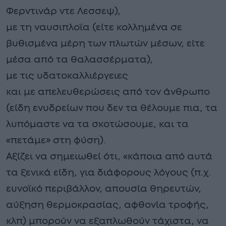
Φερντινάρ ντε Λεσσεψ),
με τη ναυσιπλοϊα (είτε κολλημένα σε
βυθισμένα μέρη των πλωτών μέσων, είτε
μέσα από τα θαλασσέρματα),
με τις υδατοκαλλιέργειες
και με απελευθερώσεις από τον άνθρωπο
(είδη ενυδρείων που δεν τα θέλουμε πια, τα
λυπόμαστε να τα σκοτώσουμε, και τα
«πετάμε» στη φύση).
Αξίζει να σημειωθεί ότι, «κάποια από αυτά
τα ξενικά είδη, για διάφορους λόγους (π.χ.
ευνοϊκό περιβάλλον, απουσία θηρευτών,
αύξηση θερμοκρασίας, αφθονία τροφής,
κλπ) μπορούν να εξαπλωθούν τάχιστα, να