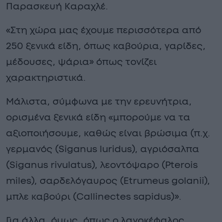
Παρασκευή Καραχλέ.
«Στη χώρα μας έχουμε περισσότερα από
250 ξενικά είδη, όπως καβούρια, γαρίδες,
μέδουσες, ψάρια» όπως τονίζει
χαρακτηριστικά.
Μάλιστα, σύμφωνα με την ερευνήτρια,
ορισμένα ξενικά είδη «μπορούμε να τα
αξιοποιήσουμε, καθώς είναι βρώσιμα (π.χ.
γερμανός (Siganus luridus), αγριόσαλπα
(Siganus rivulatus), λεοντόψαρο (Pterois
miles), σαρδελόγαυρος (Etrumeus golanii),
μπλε καβούρι (Callinectes sapidus)».
Για άλλα, όμως, όπως ο λαγοκέφαλος