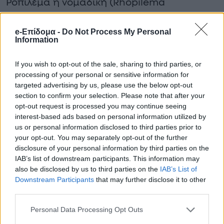
Ροπιλέμα η νομαδική (Rhopilema
nomadica), ΑΧΙΝΟΙ κοκκινόπυγος αχινός
e-Επίδομα -
Do Not Process My Personal
(Diadema setosum).
Information
If you wish to opt-out of the sale, sharing to third parties, or
Προτεινόμενο Άρθρο
processing of your personal or sensitive information for
targeted advertising by us, please use the below opt-out
Βαρύ πένθος για τη
section to confirm your selection. Please note that after your
βουλευτή της Νέας
opt-out request is processed you may continue seeing
Δημοκρατίας – Πέθανε ο
interest-based ads based on personal information utilized by
σύζυγός της,
us or personal information disclosed to third parties prior to
διακεκριμένος
your opt-out. You may separately opt-out of the further
επιστήμονας
disclosure of your personal information by third parties on the
IAB’s list of downstream participants. This information may
also be disclosed by us to third parties on the
IAB’s List of
Downstream Participants
that may further disclose it to other
third parties.
Personal Data Processing Opt Outs