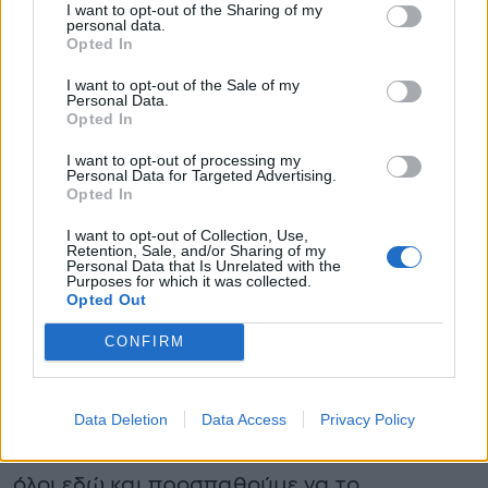
I want to opt-out of the Sharing of my
περιοχή της Ευκαρπίας».
personal data.
Opted In
I want to opt-out of the Sale of my
Personal Data.
Opted In
I want to opt-out of processing my
Personal Data for Targeted Advertising.
Opted In
I want to opt-out of Collection, Use,
«Προτεραιότητα στα μη περιπατητικά
Retention, Sale, and/or Sharing of my
Personal Data that Is Unrelated with the
άτομα»
Purposes for which it was collected.
Opted Out
Ο Υφυπουργός Μακεδονίας – Θράκης,
CONFIRM
Κώστας Γκιουλέκας, μιλώντας στην ΕΡΤ
πρόσθεσε: «Το Κέντρο Χρόνιων Παθήσεων,
το «Ίδρυμα Άγιος Παντελεήμονας» είναι
Data Deletion
Data Access
Privacy Policy
πολύ κοντά στη φωτιά και γι’ αυτό είμαστε
όλοι εδώ και προσπαθούμε να το