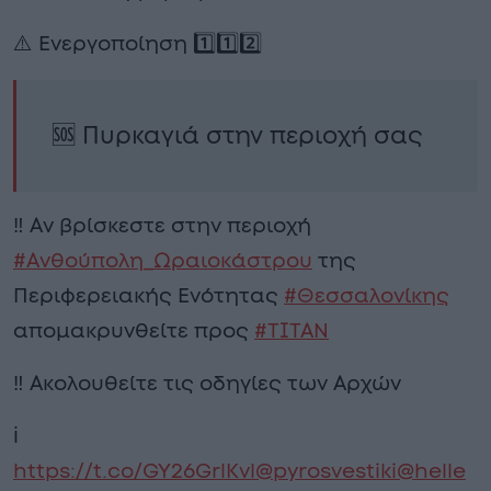
⚠️ Ενεργοποίηση 1️⃣1️⃣2️⃣
🆘 Πυρκαγιά στην περιοχή σας
‼️ Αν βρίσκεστε στην περιοχή
#Ανθούπολη_Ωραιοκάστρου
της
Περιφερειακής Ενότητας
#Θεσσαλονίκης
απομακρυνθείτε προς
#ΤΙΤΑΝ
‼️ Ακολουθείτε τις οδηγίες των Αρχών
ℹ️
https://t.co/GY26GrlKvl
@pyrosvestiki
@helle