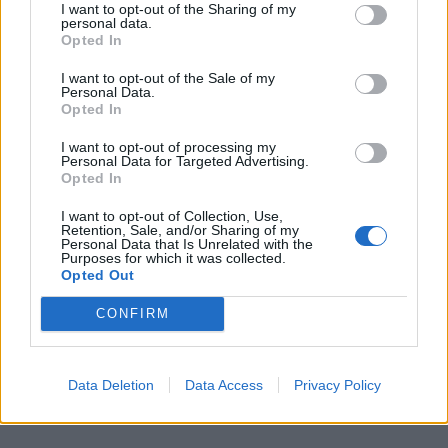
I want to opt-out of the Sharing of my
personal data.
Κος Φ. Ν. Ντε Κλερκ
Opted In
Κα Μαίρη Ρόμπινσον
I want to opt-out of the Sale of my
Personal Data.
Opted In
Κος Σπύρος Μεταξάς
I want to opt-out of processing my
Personal Data for Targeted Advertising.
Στόχος: Η παροχή βοήθειας σε περιοχές ή
Opted In
ομάδες ανθρώπων που έχουν υποστεί
I want to opt-out of Collection, Use,
Retention, Sale, and/or Sharing of my
ζημιές λόγω φυσικών καταστροφών.
Personal Data that Is Unrelated with the
Purposes for which it was collected.
Opted Out
Δραστηριότητες: Ο στόχος του Ιδρύματος
είναι ευρύς, λόγω της ποικιλίας των
CONFIRM
φυσικών καταστροφών στην Ελλάδα
(σεισμοί, πλημμύρες, παγετός, καύσωνες
Data Deletion
Data Access
Privacy Policy
κ.λπ.).