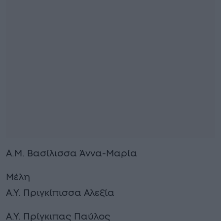
Α.Μ. Βασίλισσα Άννα-Μαρία
Μέλη
Α.Υ. Πριγκίπισσα Αλεξία
Α.Υ. Πρίγκιπας Παύλος