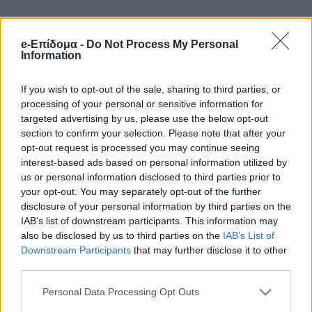
Α.Υ. Πρίγκιπας Νικόλαος. ΑΒΥ Πριγκίπισσα
e-Επίδομα -
Do Not Process My Personal
Θεοδώρα
Information
ΑΒΥ Πρίγκιπας Φίλιππος
If you wish to opt-out of the sale, sharing to third parties, or
processing of your personal or sensitive information for
targeted advertising by us, please use the below opt-out
Προτεινόμενο Άρθρο
section to confirm your selection. Please note that after your
opt-out request is processed you may continue seeing
Εκτός από λαγοκέφαλους
interest-based ads based on personal information utilized by
και μέδουσες: Aυτά είναι
us or personal information disclosed to third parties prior to
τα 250 ξενικά είδη που
your opt-out. You may separately opt-out of the further
έχουν κατακλύσει τις
disclosure of your personal information by third parties on the
IAB’s list of downstream participants. This information may
ελληνικές θάλασσες-Ποια
also be disclosed by us to third parties on the
IAB’s List of
είναι τοξικά κι επικίνδυνα
Downstream Participants
that may further disclose it to other
third parties.
Personal Data Processing Opt Outs
ΑΒΥ Πρίγκιπας Χασάν της Ιορδανίας