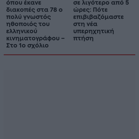
όπου έκανε
σε λιγότερο από 5
διακοπές στα 78 ο
ώρες: Πότε
πολύ γνωστός
επιβιβαζόμαστε
ηθοποιός του
στη νέα
ελληνικού
υπερηχητική
κινηματογράφου –
πτήση
Στο 1ο σχόλιο