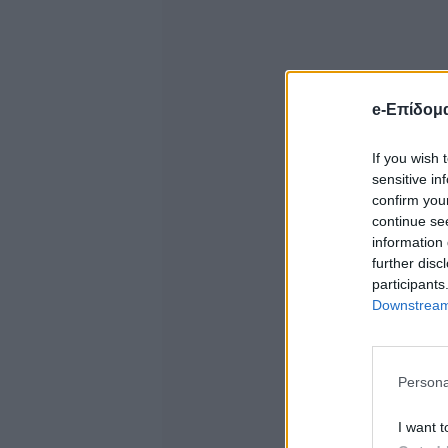
e-Επίδομ
If you wish 
sensitive in
confirm you
continue se
information 
further disc
participants
Downstream 
Persona
I want t