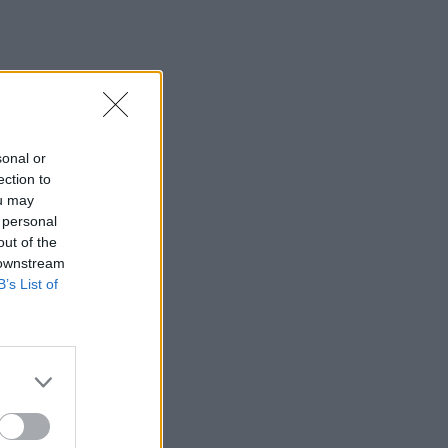
sonal or
ection to
ou may
 personal
out of the
 downstream
B’s List of