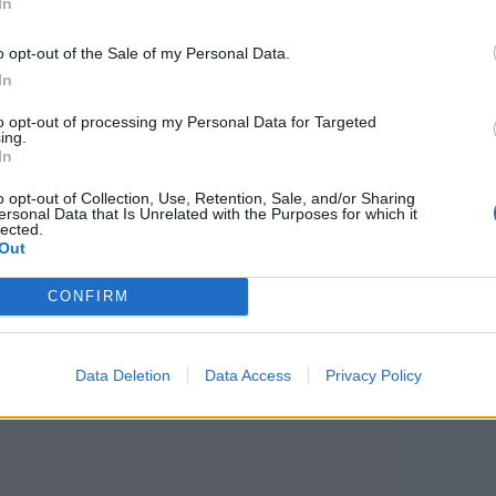
In
o opt-out of the Sale of my Personal Data.
In
to opt-out of processing my Personal Data for Targeted
ing.
 notospress.gr σημειώθηκε στην
In
ης, όταν, υπό συνθήκες που
o opt-out of Collection, Use, Retention, Sale, and/or Sharing
ersonal Data that Is Unrelated with the Purposes for which it
ο επέβαινε ένα ηλικιωμένο ζευγάρι
lected.
Out
ι κατέληξε σε μετωπική σύγκρουση
υροσβεστικό βρισκόταν σε
CONFIRM
αν προς την πυρκαγιά στην Αγία
Data Deletion
Data Access
Privacy Policy