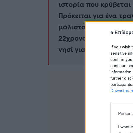
ιστορία που κρύβεται 
Πρόκειται για ένα τρα
μάλιστα ήταν το πρώτ
e-Επίδομ
22χρονος στην αδερφή
If you wish 
νησί για να τον δει.
sensitive in
confirm you
continue se
information 
further disc
participants
Downstream 
Persona
I want t