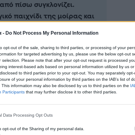
από πίσω συγκλονίζει.
γικό παιχνίδι της μοίρας και
ο πράγμα που είπε ο
α -
Do Not Process My Personal Information
 του, Άννα, όταν έφτασε στο
to opt-out of the sale, sharing to third parties, or processing of your per
formation for targeted advertising by us, please use the below opt-out s
r selection. Please note that after your opt-out request is processed y
eing interest-based ads based on personal information utilized by us or
disclosed to third parties prior to your opt-out. You may separately opt-
losure of your personal information by third parties on the IAB’s list of
. This information may also be disclosed by us to third parties on the
IA
Participants
that may further disclose it to other third parties.
l Data Processing Opt Outs
o opt-out of the Sharing of my personal data.