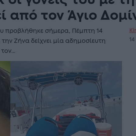
κ οι γονείς του με 
ί από τον Άγιο Δομί
Ki
υ προβλήθηκε σήμερα, Πέμπτη 14
14
 την Ζήνα δείχνει μία αδημοσίευτη
 τον…