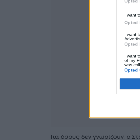
Opted 
I want t
Opted 
I want 
Advertis
Opted 
I want t
of my P
was col
Opted 
Για όσους δεν γνωρίζουν, ο 