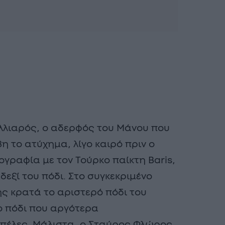
λλιαρός, ο αδερφός του Μάνου που
η το ατύχημα, λίγο καιρό πριν ο
ογραφία με τον Τούρκο παίκτη Baris,
 δεξί του πόδι. Στο συγκεκριμένο
ς κρατά το αριστερό πόδι του
το πόδι που αργότερα
πέλες. Μάλιστα, ο Σταύρος Φλώρος