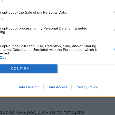
In
o opt-out of the Sale of my Personal Data.
In
to opt-out of processing my Personal Data for Targeted
ing.
In
o opt-out of Collection, Use, Retention, Sale, and/or Sharing
ersonal Data that Is Unrelated with the Purposes for which it
lected.
Out
CONFIRM
Data Deletion
Data Access
Privacy Policy
Σταύρος Φλώρος διανύει το τέταρτο