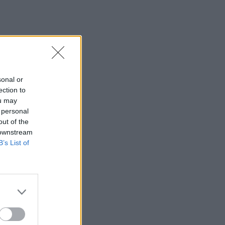
sonal or
ection to
ou may
 personal
out of the
 downstream
B’s List of