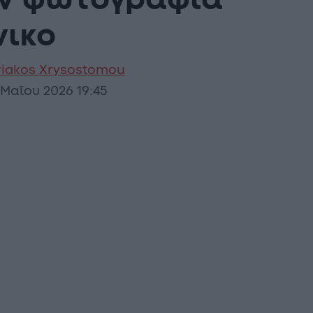
την φωτογραφία
νικο
riakos Xrysostomou
 Μαΐου 2026 19:45