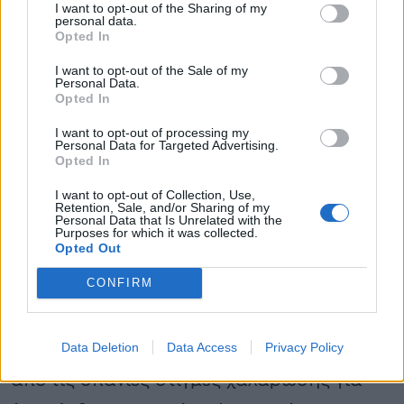
I want to opt-out of the Sharing of my
personal data.
Opted In
I want to opt-out of the Sale of my
Personal Data.
Opted In
I want to opt-out of processing my
Personal Data for Targeted Advertising.
Opted In
I want to opt-out of Collection, Use,
Retention, Sale, and/or Sharing of my
Personal Data that Is Unrelated with the
Purposes for which it was collected.
Το βράδυ της Τετάρτης, ο Ταξίαρχος
Opted Out
βρισκόταν στο σπίτι του στον Άγιο
CONFIRM
Δημήτριο. Λίγες ώρες πριν, καθόταν στον
ίδιο καναπέ με τον 25χρονο γιο του,
Data Deletion
Data Access
Privacy Policy
βλέποντας έναν αγώνα μπάσκετ. Ήταν μια
από τις σπάνιες στιγμές χαλάρωσης για