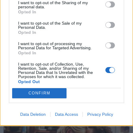
η ταβέρνα της Τασίας στην Κεφαλονιά
I want to opt-out of the Sharing of my
personal data.
μετά την επίσκεψή της – Γιατί και τι
Opted In
αναφέρει
I want to opt-out of the Sale of my
Personal Data.
Η πεθερά έσπρωξε το αυτοκίνητο με
Opted In
τη νύφη της κατευθείαν μέσα στη
I want to opt-out of processing my
Personal Data for Targeted Advertising.
λίμνη, προσπαθώντας να την
Opted In
ξεφορτωθεί. Όμως δεν μπορούσε ούτε
I want to opt-out of Collection, Use,
να φανταστεί πώς θα κατέληγε αυτή η
Retention, Sale, and/or Sharing of my
Personal Data that Is Unrelated with the
σκληρή της πράξη
Purposes for which it was collected.
Opted Out
CONFIRM
Data Deletion
Data Access
Privacy Policy