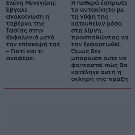
Ελένη Μενεγάκη:
Η πεθερά έσπρωξε
Έβγαλε
το αυτοκίνητο με
ανακοίνωση η
τη νύφη της
ταβέρνα της
κατευθείαν μέσα
Τασίας στην
στη λίμνη,
Κεφαλονιά μετά
προσπαθώντας να
την επίσκεψή της
την ξεφορτωθεί.
– Γιατί και τι
Όμως δεν
αναφέρει
μπορούσε ούτε να
φανταστεί πώς θα
κατέληγε αυτή η
σκληρή της πράξη