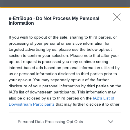
e-Επίδομα -
Do Not Process My Personal
Information
If you wish to opt-out of the sale, sharing to third parties, or
processing of your personal or sensitive information for
targeted advertising by us, please use the below opt-out
Ειδήσεις σήμερα
section to confirm your selection. Please note that after your
opt-out request is processed you may continue seeing
ΕΚΤΑΚΤΟ ΤΩΡΑ: ΠΑΝΙΚΟΣ ΣΕ
interest-based ads based on personal information utilized by
us or personal information disclosed to third parties prior to
ΑΕΡΟΠΛΑΝΟ ΓΕΜΑΤΟ ΕΠΙΒΑΤΕΣ ΣΤΟ
your opt-out. You may separately opt-out of the further
ΑΕΡΟΔΡΟΜΙΟ ΜΑΚΕΔΟΝΙΑ
disclosure of your personal information by third parties on the
IAB’s list of downstream participants. This information may
Συναγερμός στην Αττική: Φωτιά σε
also be disclosed by us to third parties on the
IAB’s List of
γνωστό κατάστημα – Εκκενώνεται
Downstream Participants
that may further disclose it to other
third parties.
πολυκατοικία
Personal Data Processing Opt Outs
Ελένη Μενεγάκη: Έβγαλε ανακοίνωση