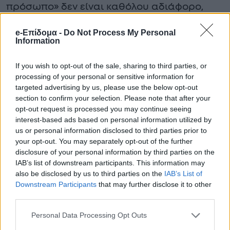
πρόσωπο» δεν είναι καθόλου αδιάφορο,
αντίθετα είναι ένα πρόσωπο τόσο ηχηρό,
e-Επίδομα -
Do Not Process My Personal
που η αποκάλυψη του ονόματός του θα
Information
προκαλέσει σεισμό στον καλλιτεχνικό
If you wish to opt-out of the sale, sharing to third parties, or
κόσμο. Οι συναντήσεις τους γίνονται με
processing of your personal or sensitive information for
targeted advertising by us, please use the below opt-out
τέτοια μυστικότητα, που ακόμη και οι πιο
section to confirm your selection. Please note that after your
στενοί τους συνεργάτες δυσκολεύονται να
opt-out request is processed you may continue seeing
interest-based ads based on personal information utilized by
πιστέψουν ότι κάτι τέτοιο συμβαίνει κάτω
us or personal information disclosed to third parties prior to
από τα μάτια μας.
your opt-out. You may separately opt-out of the further
disclosure of your personal information by third parties on the
IAB’s list of downstream participants. This information may
Προτεινόμενο Άρθρο
also be disclosed by us to third parties on the
IAB’s List of
Downstream Participants
that may further disclose it to other
Εκτός από λαγοκέφαλους
third parties.
και μέδουσες: Aυτά είναι
Personal Data Processing Opt Outs
τα 250 ξενικά είδη που
έχουν κατακλύσει τις