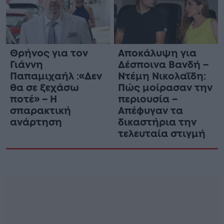
Θρήνος για τον
Αποκάλυψη για
Γιάννη
Δέσποινα Βανδή –
Παπαμιχαήλ :«Δεν
Ντέμη Νικολαΐδη:
θα σε ξεχάσω
Πώς μοίρασαν την
ποτέ» – Η
περιουσία –
σπαρακτική
Απέφυγαν τα
ανάρτηση
δικαστήρια την
τελευταία στιγμή