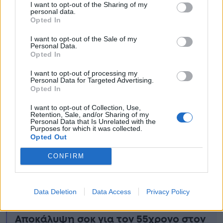
I want to opt-out of the Sharing of my
personal data.
Opted In
Ειδήσεις σήμερα
I want to opt-out of the Sale of my
Personal Data.
Opted In
Όλοι ψάχνουν να βρουν ποιος είναι –
Ζωντανός Πασίγνωστος Έλληνας
I want to opt-out of processing my
Personal Data for Targeted Advertising.
θρύλος σε νεαρή ηλικία
Opted In
Πως φεύγει το κακό μάτι: Η ευχή του
I want to opt-out of Collection, Use,
Retention, Sale, and/or Sharing of my
Μεγάλου Βασιλείου για τη Βασκανία
Personal Data that Is Unrelated with the
Purposes for which it was collected.
και τη γλωσσοφαγιά
Opted Out
3 μήνες μετά τον θάνατό της: Ο
CONFIRM
πατέpας της δεν άντεξε και το
παραδέxτnκε τελικά – «Η Μυρτώ
Data Deletion
Data Access
Privacy Policy
δυστυxώς ήταν…»
Αποκάλυψη σοκ για τον 55χρονο στον