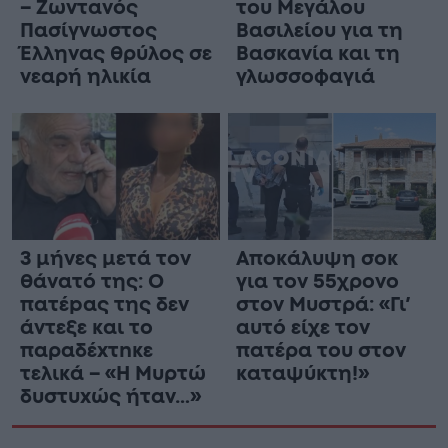
– Ζωντανός
του Μεγάλου
Πασίγνωστος
Βασιλείου για τη
Έλληνας θρύλος σε
Βασκανία και τη
νεαρή ηλικία
γλωσσοφαγιά
3 μήνες μετά τον
Αποκάλυψη σοκ
θάνατό της: Ο
για τον 55χρονο
πατέpας της δεν
στον Μυστρά: «Γι’
άντεξε και το
αυτό είχε τον
παραδέxτnκε
πατέρα του στον
τελικά – «Η Μυρτώ
καταψύκτη!»
δυστυxώς ήταν…»