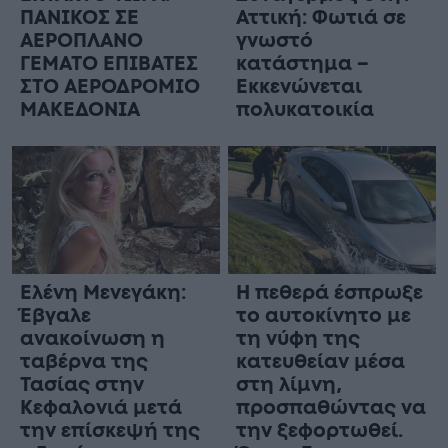
ΠΑΝΙΚΟΣ ΣΕ
Αττική: Φωτιά σε
ΑΕΡΟΠΛΑΝΟ
γνωστό
ΓΕΜΑΤΟ ΕΠΙΒΑΤΕΣ
κατάστημα –
ΣΤΟ ΑΕΡΟΔΡΟΜΙΟ
Εκκενώνεται
ΜΑΚΕΔΟΝΙΑ
πολυκατοικία
Ελένη Μενεγάκη:
Η πεθερά έσπρωξε
Έβγαλε
το αυτοκίνητο με
ανακοίνωση η
τη νύφη της
ταβέρνα της
κατευθείαν μέσα
Τασίας στην
στη λίμνη,
Κεφαλονιά μετά
προσπαθώντας να
την επίσκεψή της
την ξεφορτωθεί.