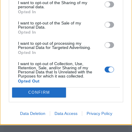
I want to opt-out of the Sharing of my
personal data.
Μέχρι στιγμής δεν έχει υπάρξει επίσημη
Opted In
ενημέρωση για συλλήψεις ή προσαγωγές,
I want to opt-out of the Sale of my
Personal Data.
ενώ οι αστυνομικές αρχές συνεχίζουν να
Opted In
αξιολογούν και να διασταυρώνουν κάθε νέο
I want to opt-out of processing my
Personal Data for Targeted Advertising.
στοιχείο που προστίθεται στη δικογραφία,
Opted In
με στόχο να ρίξουν φως στην υπόθεση.
I want to opt-out of Collection, Use,
Retention, Sale, and/or Sharing of my
Personal Data that Is Unrelated with the
Purposes for which it was collected.
Opted Out
CONFIRM
Data Deletion
Data Access
Privacy Policy