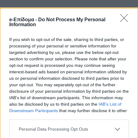
Παράλληλα, οι έρευνες της
e-Επίδομα -
Do Not Process My Personal
Αντιτρομοκρατικής Υπηρεσίας συνεχίζονται
Information
με αμείωτη ένταση, καθώς οι Αρχές
If you wish to opt-out of the sale, sharing to third parties, or
επιχειρούν να χαρτογραφήσουν κάθε πτυχή
processing of your personal or sensitive information for
της υπόθεσης και να φτάσουν στα ίχνη των
targeted advertising by us, please use the below opt-out
section to confirm your selection. Please note that after your
δραστών.
opt-out request is processed you may continue seeing
interest-based ads based on personal information utilized by
Στο επίκεντρο της έρευνας βρίσκεται
us or personal information disclosed to third parties prior to
your opt-out. You may separately opt-out of the further
βιντεοληπτικό υλικό από κάμερες
disclosure of your personal information by third parties on the
ασφαλείας, ψηφιακά δεδομένα, στοιχεία
IAB’s list of downstream participants. This information may
also be disclosed by us to third parties on the
IAB’s List of
από τις τηλεπικοινωνίες, αλλά και κάθε
Downstream Participants
that may further disclose it to other
διαθέσιμο αποδεικτικό μέσο που θα
third parties.
μπορούσε να οδηγήσει στην ταυτοποίηση
Personal Data Processing Opt Outs
και τον εντοπισμό των εμπλεκομένων.