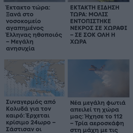
Έκτακτο τώρα:
ΕΚΤΑΚΤΗ ΕΙΔΗΣΗ
Ξανά στο
ΤΩΡΑ: ΜΟΛΙΣ
νοσοκομείο
ΕΝΤΟΠΙΣΤΗΚΕ
αγαπημένος
ΝΕΚΡΟΣ ΣΕ ΧΩΡΑΦΙ
Έλληνας ηθοποιός
– ΣΕ ΣΟΚ ΟΛΗ Η
– Μεγάλη
ΧΩΡΑ
ανησυχία
Συναγερμός από
Νέα μεγάλη φωτιά
Κολυδά για τον
απειλεί τη χώρα
καιρό: Έρχεται
μας: Ήχησε το 112
κρίσιμο 24ωρο –
– Τρία αεροσκάφη
Σάστισαν οι
στη μάχη με τις