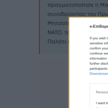
πραγματοποίησε η Μ
συνοδεύοντας τον Πρ
Μητσοτάκη στο επίσημ
e-Επίδομ
ΝΑΤΟ, το οποίο πραγμ
If you wish 
Παλάτι στην Άγκυρα.
sensitive in
confirm you
continue se
information 
further disc
participants
Downstream 
Persona
I want t