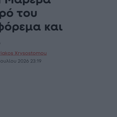
Η Μαρέβα
ρό του
όρεμα και
α
riakos Xrysostomou
Ιουλίου 2026 23:19