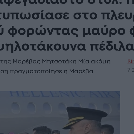
αψεγάδιαστο στυλ: 
τυπωσίασε στο πλευ
 φορώντας μαύρο φ
ψηλοτάκουνα πέδιλ
Ki
 της Μαρέβας Μητσοτάκη Μία ακόμη
7 
νιση πραγματοποίησε η Μαρέβα