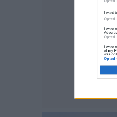
Opted 
I want t
Opted 
I want 
Advertis
Opted 
I want t
of my P
was col
Opted 