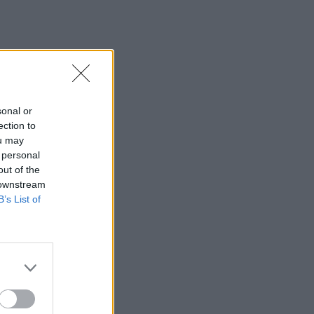
sonal or
ection to
ou may
 personal
out of the
 downstream
B’s List of