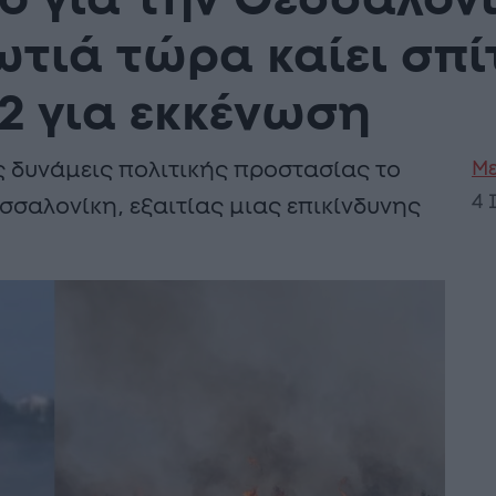
 για την Θεσσαλονί
τιά τώρα καίει σπί
12 για εκκένωση
Με
 δυνάμεις πολιτικής προστασίας το
4 
σσαλονίκη, εξαιτίας μιας επικίνδυνης