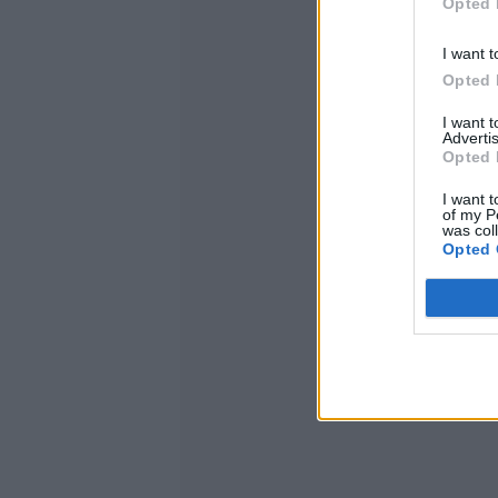
Opted 
I want t
Opted 
I want 
Advertis
Opted 
I want t
of my P
was col
Opted 