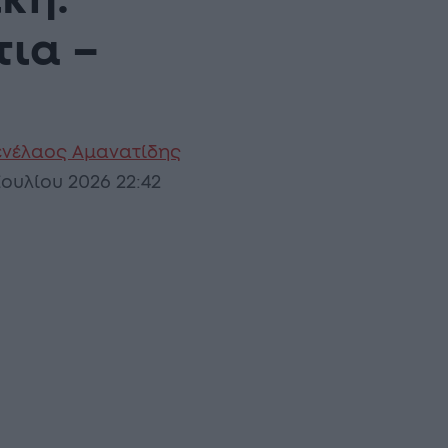
κη:
τια –
νέλαος Αμανατίδης
Ιουλίου 2026 22:42