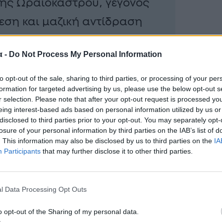
ης Ωραιοκάστρου, γεγονός
εση και μαζική αντίδραση
ηρεσίας, η οποία
α -
Do Not Process My Personal Information
ιρετικά μεγάλη
 και εναέριων μέσων για την
to opt-out of the sale, sharing to third parties, or processing of your per
formation for targeted advertising by us, please use the below opt-out s
άστασης πριν το μέτωπο
r selection. Please note that after your opt-out request is processed y
eing interest-based ads based on personal information utilized by us or
αστάσεις.
disclosed to third parties prior to your opt-out. You may separately opt-
losure of your personal information by third parties on the IAB’s list of
. This information may also be disclosed by us to third parties on the
IA
Participants
that may further disclose it to other third parties.
l Data Processing Opt Outs
o opt-out of the Sharing of my personal data.