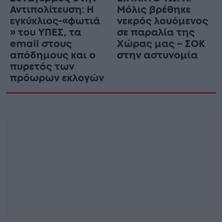
Αντιπολίτευση: Η
Μόλις βρέθηκε
εγκύκλιος-«φωτιά
νεκρός λουόμενος
» του ΥΠΕΣ, τα
σε παραλία της
email στους
Χώρας μας – ΣΟΚ
απόδημους και ο
στην αστυνομία
πυρετός των
πρόωρων εκλογών