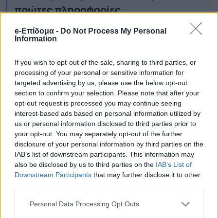
πρώτες πληροφορίες
ΕΚΤΑΚΤΟ ΤΩΡΑ: Μόλις διέρρευσε
e-Επίδομα -
Do Not Process My Personal
Information
απόρρητο έγγραφο – Αιφνιδιασμός
Μητσοτάκη με εκλογές – ΣΟΚ στην
If you wish to opt-out of the sale, sharing to third parties, or
Ελλάδα
processing of your personal or sensitive information for
targeted advertising by us, please use the below opt-out
Συναγερμός στην Αντιπολίτευση: Η
section to confirm your selection. Please note that after your
opt-out request is processed you may continue seeing
εγκύκλιος-«φωτιά» του ΥΠΕΣ, τα email
interest-based ads based on personal information utilized by
στους απόδημους και ο πυρετός των
us or personal information disclosed to third parties prior to
your opt-out. You may separately opt-out of the further
πρόωρων εκλογών
disclosure of your personal information by third parties on the
ΕΚΤΑΚΤΟ ΤΩΡΑ: Μόλις βρέθηκε νεκρός
IAB’s list of downstream participants. This information may
also be disclosed by us to third parties on the
IAB’s List of
λουόμενος σε παραλία της Χώρας
Downstream Participants
that may further disclose it to other
μας – ΣΟΚ στην αστυνομία
third parties.
Personal Data Processing Opt Outs