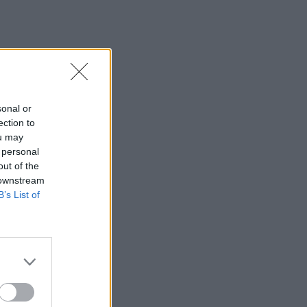
sonal or
ection to
ou may
 personal
out of the
 downstream
B’s List of