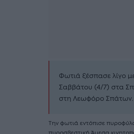
Φωτιά ξέσπασε λίγο με
Σαββάτου (4/7) στα Σ
στη Λεωφόρο Σπάτων.
Την φωτιά εντόπισε πυροφύλα
πυροσβεστική Άμεσα κινητοπ