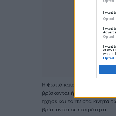
Opted 
I want t
Opted 
I want 
Advertis
Opted 
I want t
of my P
was col
Opted 
Η φωτιά καίει χαμηλή βλάστη
βρίσκονται ήδη και επιχειρο
ήχησε και το 112 στα κινητά 
βρίσκονται σε ετοιμότητα.