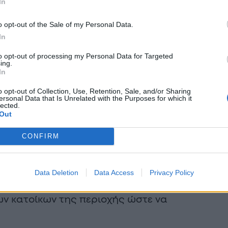
In
o opt-out of the Sale of my Personal Data.
In
to opt-out of processing my Personal Data for Targeted
ing.
In
o opt-out of Collection, Use, Retention, Sale, and/or Sharing
ersonal Data that Is Unrelated with the Purposes for which it
lected.
Out
CONFIRM
ση και ξερά χόρτα και στο σημείο
Data Deletion
Data Access
Privacy Policy
ύν δυνάμεις της πυροσβεστικής ενώ
των κατοίκων της περιοχής ώστε να