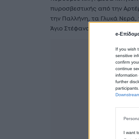
πυροσβεστικής από την Αρτέ
την Παλλήνη, τα Γλυκά Νερά,
Άγιο Στέφανο.
e-Επίδομ
If you wish 
sensitive in
confirm you
continue se
information 
further disc
participants
Downstream 
Persona
I want t