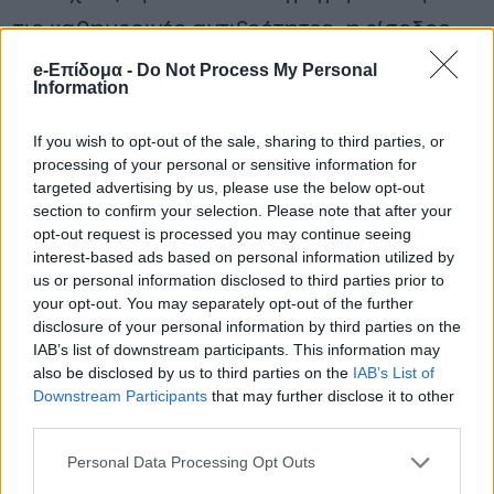
τις καθημερινές αντιξοότητες, η είσοδος
του Άρη και του Δία σε θέσεις-κλειδιά
e-Επίδομα -
Do Not Process My Personal
Information
ανοίγει νέους ορίζοντες.
If you wish to opt-out of the sale, sharing to third parties, or
Ιχθύς: Άνεμος ανανέωσης σε σπίτι και
processing of your personal or sensitive information for
προσωπική ζωή. Ο Δίας ευνοεί υγεία και
targeted advertising by us, please use the below opt-out
section to confirm your selection. Please note that after your
εργασία, ενώ ο έρωτας υπόσχεται έντονες
opt-out request is processed you may continue seeing
interest-based ads based on personal information utilized by
συγκινήσεις. Οικονομικά, κρατήστε μια
us or personal information disclosed to third parties prior to
επιφυλακτική στάση.
your opt-out. You may separately opt-out of the further
disclosure of your personal information by third parties on the
IAB’s list of downstream participants. This information may
also be disclosed by us to third parties on the
IAB’s List of
Downstream Participants
that may further disclose it to other
third parties.
Personal Data Processing Opt Outs