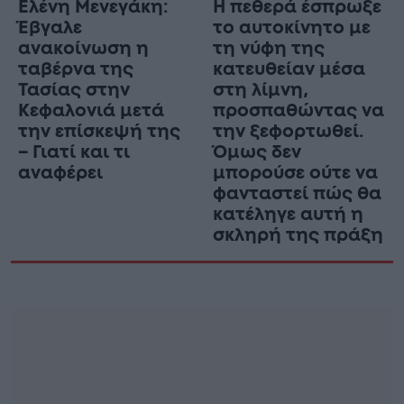
Ελένη Μενεγάκη:
Η πεθερά έσπρωξε
Έβγαλε
το αυτοκίνητο με
ανακοίνωση η
τη νύφη της
ταβέρνα της
κατευθείαν μέσα
Τασίας στην
στη λίμνη,
Κεφαλονιά μετά
προσπαθώντας να
την επίσκεψή της
την ξεφορτωθεί.
– Γιατί και τι
Όμως δεν
αναφέρει
μπορούσε ούτε να
φανταστεί πώς θα
κατέληγε αυτή η
σκληρή της πράξη