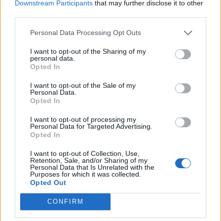
Downstream Participants
that may further disclose it to other
δυστυχήματος στις Σέρρες – Σοκάρει η
third parties.
ανάλυση του πραγματογνώμονα
Personal Data Processing Opt Outs
I want to opt-out of the Sharing of my
personal data.
Opted In
I want to opt-out of the Sale of my
Personal Data.
Opted In
I want to opt-out of processing my
Personal Data for Targeted Advertising.
Opted In
I want to opt-out of Collection, Use,
Retention, Sale, and/or Sharing of my
Personal Data that Is Unrelated with the
Purposes for which it was collected.
Opted Out
Συνέβη αυτό που φοβόταν ο
Μητσοτάκης
CONFIRM