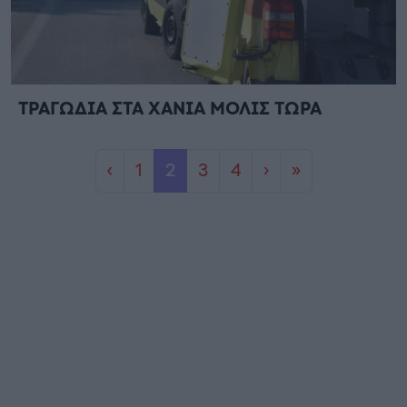
ΤΡΑΓΩΔΙΑ ΣΤΑ ΧΑΝΙΑ ΜΟΛΙΣ ΤΩΡΑ
Page navigation
Page
Current Page
Page
Page
‹
1
2
3
4
›
»