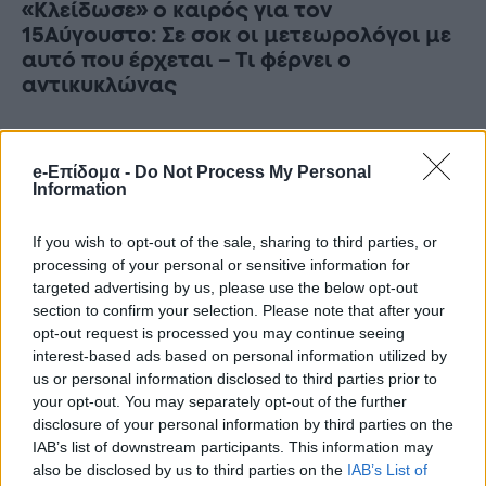
«Κλείδωσε» ο καιρός για τον
15Αύγουστο: Σε σοκ οι μετεωρολόγοι με
αυτό που έρχεται – Τι φέρνει ο
αντικυκλώνας
e-Επίδομα -
Do Not Process My Personal
Information
If you wish to opt-out of the sale, sharing to third parties, or
processing of your personal or sensitive information for
targeted advertising by us, please use the below opt-out
section to confirm your selection. Please note that after your
opt-out request is processed you may continue seeing
interest-based ads based on personal information utilized by
us or personal information disclosed to third parties prior to
your opt-out. You may separately opt-out of the further
disclosure of your personal information by third parties on the
IAB’s list of downstream participants. This information may
Ούτε ταχύτητα ούτε αλκοόλ: Αυτή είναι
also be disclosed by us to third parties on the
IAB’s List of
η πραγματική αιτία του σφοδρού