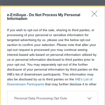
e-Επίδομα -
Do Not Process My Personal
Information
If you wish to opt-out of the sale, sharing to third parties, or
processing of your personal or sensitive information for
targeted advertising by us, please use the below opt-out
section to confirm your selection. Please note that after your
opt-out request is processed you may continue seeing
interest-based ads based on personal information utilized by
us or personal information disclosed to third parties prior to
your opt-out. You may separately opt-out of the further
disclosure of your personal information by third parties on the
Οι γείτονες που τον περιγράφουν ως
IAB’s list of downstream participants. This information may
also be disclosed by us to third parties on the
IAB’s List of
καλόκαρδο και πράο, αποκαλύπτουν στο
Downstream Participants
that may further disclose it to other
MEGA πως για χρόνια ο 89χρονος είχε
third parties.
διαξιφισμούς με τον ΕΦΚΑ σχετικά με τα
Personal Data Processing Opt Outs
ένσημα που έπρεπε να συμπληρώσει για να