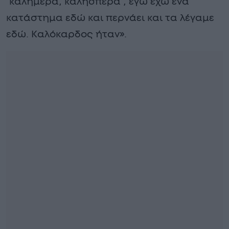
‘καλημέρα, καλησπέρα’, εγώ έχω ένα
κατάστημα εδώ και περνάει και τα λέγαμε
εδώ. Καλόκαρδος ήταν».