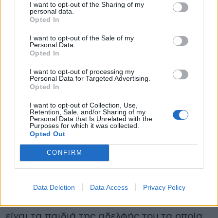
I want to opt-out of the Sharing of my
personal data.
βγει στη σύνταξη.
Opted In
«Είχε πρόβλημα. Ήθελε μία σύνταξη να του
I want to opt-out of the Sale of my
Personal Data.
βγάλει γιατί πριν φύγει για μετανάστης είχε
Opted In
δουλέψει, είχε ένσημα και είχε δικαστικό
I want to opt-out of processing my
Personal Data for Targeted Advertising.
αγώνα με τον ΕΦΚΑ. Ήταν εργαζόμενος
Opted In
μετανάστης. Πριν φύγει είχε ένσημα, είχε
I want to opt-out of Collection, Use,
Retention, Sale, and/or Sharing of my
ΙΚΑ. Πόσα χρόνια δεν ξέρω και διεκδικούσε
Personal Data that Is Unrelated with the
Purposes for which it was collected.
από εδώ να πάρει σύνταξη και δεν είχε
Opted Out
δικαιωθεί».
CONFIRM
Η οικογένειά του, σύμφωνα με πληροφορίες
του «Live News», βρίσκεται στον Καναδά και
Data Deletion
Data Access
Privacy Policy
οι μόνοι συγγενείς που είχε στην Ελλάδα
είναι τα παιδιά της αδελφής του τα οποία