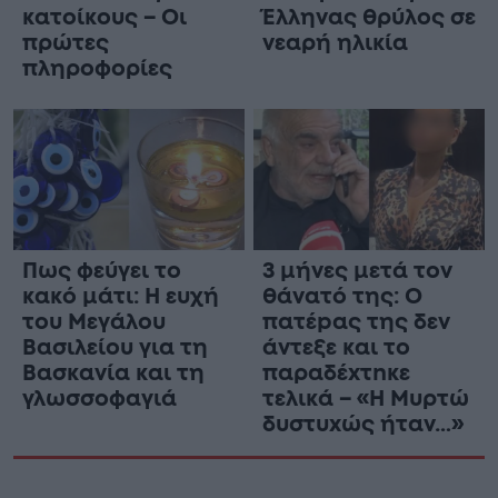
κατοίκους – Οι
Έλληνας θρύλος σε
πρώτες
νεαρή ηλικία
πληροφορίες
Πως φεύγει το
3 μήνες μετά τον
κακό μάτι: Η ευχή
θάνατό της: Ο
του Μεγάλου
πατέpας της δεν
Βασιλείου για τη
άντεξε και το
Βασκανία και τη
παραδέxτnκε
γλωσσοφαγιά
τελικά – «Η Μυρτώ
δυστυxώς ήταν…»