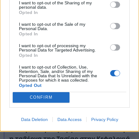
I want to opt-out of the Sharing of my
personal data.
Opted In
I want to opt-out of the Sale of my
Personal Data.
Opted In
I want to opt-out of processing my
Personal Data for Targeted Advertising.
Ειδήσεις σήμερα
Opted In
I want to opt-out of Collection, Use,
ΕΚΤΑΚΤΟ ΤΩΡΑ: ΠΑΝΙΚΟΣ ΣΕ
Retention, Sale, and/or Sharing of my
Personal Data that Is Unrelated with the
ΑΕΡΟΠΛΑΝΟ ΓΕΜΑΤΟ ΕΠΙΒΑΤΕΣ ΣΤΟ
Purposes for which it was collected.
Opted Out
ΑΕΡΟΔΡΟΜΙΟ ΜΑΚΕΔΟΝΙΑ
CONFIRM
Συναγερμός στην Αττική: Φωτιά σε
γνωστό κατάστημα – Εκκενώνεται
πολυκατοικία
Data Deletion
Data Access
Privacy Policy
Ελένη Μενεγάκη: Έβγαλε ανακοίνωση
η ταβέρνα της Τασίας στην Κεφαλονιά