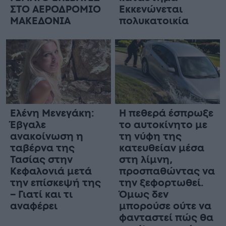
ΣΤΟ ΑΕΡΟΔΡΟΜΙΟ
Εκκενώνεται
ΜΑΚΕΔΟΝΙΑ
πολυκατοικία
Ελένη Μενεγάκη:
Η πεθερά έσπρωξε
Έβγαλε
το αυτοκίνητο με
ανακοίνωση η
τη νύφη της
ταβέρνα της
κατευθείαν μέσα
Τασίας στην
στη λίμνη,
Κεφαλονιά μετά
προσπαθώντας να
την επίσκεψή της
την ξεφορτωθεί.
– Γιατί και τι
Όμως δεν
αναφέρει
μπορούσε ούτε να
φανταστεί πώς θα