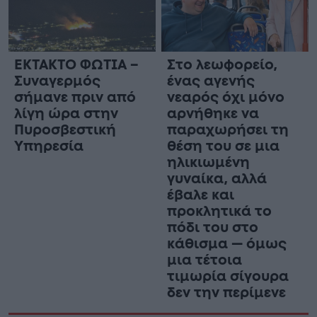
ΕΚΤΑΚΤΟ ΦΩΤΙΑ –
Στο λεωφορείο,
Συναγερμός
ένας αγενής
σήμανε πριν από
νεαρός όχι μόνο
λίγη ώρα στην
αρνήθηκε να
Πυροσβεστική
παραχωρήσει τη
Υπηρεσία
θέση του σε μια
ηλικιωμένη
γυναίκα, αλλά
έβαλε και
προκλητικά το
πόδι του στο
κάθισμα — όμως
μια τέτοια
τιμωρία σίγουρα
δεν την περίμενε