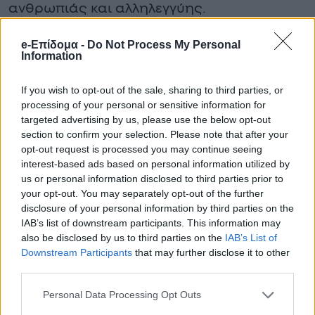
ανθρωπιάς και αλληλεγγύης.
Ο 41χρονος κατηγορείται για
e-Επίδομα -
Do Not Process My Personal
Information
ανθρωποκτονία από πρόθεση σε ήρεμη
ψυχική κατάσταση, ενδοοικογενειακή βία
If you wish to opt-out of the sale, sharing to third parties, or
processing of your personal or sensitive information for
και παραβάσεις της νομοθεσίας περί
targeted advertising by us, please use the below opt-out
όπλων. Η απολογία του ενώπιον της
section to confirm your selection. Please note that after your
opt-out request is processed you may continue seeing
ανακρίτριας αύριο Πέμπτη αναμένεται με
interest-based ads based on personal information utilized by
τεράστιο ενδιαφέρον, καθώς η κοινωνία
us or personal information disclosed to third parties prior to
your opt-out. You may separately opt-out of the further
απαιτεί δικαιοσύνη για τη μητέρα δύο
disclosure of your personal information by third parties on the
μικρών παιδιών που έχασε τη ζωή της
IAB’s list of downstream participants. This information may
also be disclosed by us to third parties on the
IAB’s List of
αναζητώντας απλώς την ελευθερία της.
Downstream Participants
that may further disclose it to other
third parties.
Personal Data Processing Opt Outs