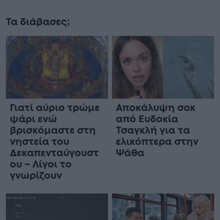
Τα διάβασες;
Γιατί αύριο τρώμε
Αποκάλυψη σoκ
ψάρι ενώ
από Ευδοκία
βρισκόμαστε στη
Τσαγκλή για τα
νηστεία του
ελικόπτερα στην
Δεκαπενταύγουστ
Ψάθα
ου – Λίγοι το
γνωρίζουν