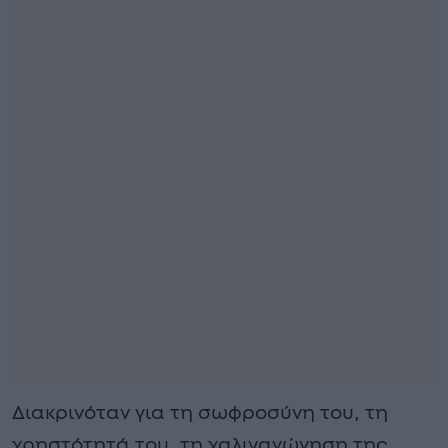
Διακρινόταν για τη σωφροσύνη του, τη
χρηστότητά του, τη χαλιναγώγηση της