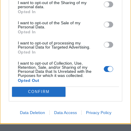
I want to opt-out of the Sharing of my
μητέρας τεσσάρων παιδιών στο Ηράκλειο,
personal data.
Opted In
η οποία νοσηλεύεται με σοβαρά τραύματα,
I want to opt-out of the Sale of my
μετά από περιστατικό που εξετάζεται πλέον
Personal Data.
Opted In
ως ενδοοικογενειακή βία και πιθανή
απόπειρα ανθρωποκτονίας από τον
I want to opt-out of processing my
Personal Data for Targeted Advertising.
30χρονο σύζυγό της, ο οποίος έχει
Opted In
συλληφθεί.
I want to opt-out of Collection, Use,
Retention, Sale, and/or Sharing of my
Personal Data that Is Unrelated with the
Purposes for which it was collected.
Προτεινόμενο Άρθρο
Opted Out
CONFIRM
Θρίλερ με τη σορό που
εντοπίστηκε στο
Λυκαβηττό – Οι πρώτες
φωτογραφίες από το
Data Deletion
Data Access
Privacy Policy
σημείο