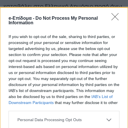
καταβάλει στο Ελληνικό Δημόσιο ποσό άνω
των 4 εκατ. ευρώ. Με τις προσαυξήσεις που
e-Επίδομα -
Do Not Process My Personal
Information
συσσωρεύτηκαν σε βάθος 21 ετών, το
συνολικό ποσό ξεπερνά πλέον τα 12
If you wish to opt-out of the sale, sharing to third parties, or
processing of your personal or sensitive information for
εκατομμύρια ευρώ, σφραγίζοντας την
targeted advertising by us, please use the below opt-out
πολυτάραχη πορεία ενός ακινήτου που από
section to confirm your selection. Please note that after your
opt-out request is processed you may continue seeing
σύμβολο πολυτέλειας εξελίχθηκε σε
interest-based ads based on personal information utilized by
υπόθεση με έντονο οικονομικό και πολιτικό
us or personal information disclosed to third parties prior to
your opt-out. You may separately opt-out of the further
αποτύπωμα.
disclosure of your personal information by third parties on the
IAB’s list of downstream participants. This information may
also be disclosed by us to third parties on the
IAB’s List of
Downstream Participants
that may further disclose it to other
third parties.
Personal Data Processing Opt Outs