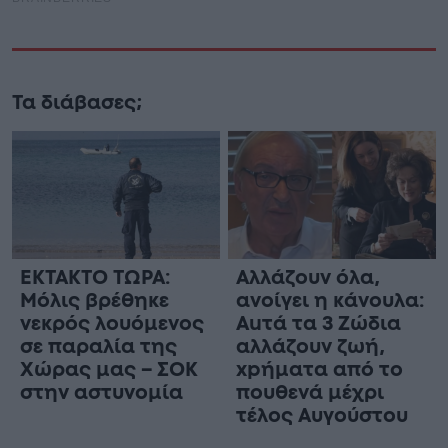
Τα διάβασες;
ΕΚΤΑΚΤΟ ΤΩΡΑ:
Αλλάζουν όλα,
Μόλις βρέθηκε
ανοίγει η κάνουλα:
νεκρός λουόμενος
Αuτά τα 3 Zώδια
σε παραλία της
αλλάζουν ζωή,
Χώρας μας – ΣΟΚ
xpήματα από το
στην αστυνομία
πουθενά μέχρι
τέλος Αυγούστου