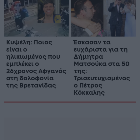
Κυψέλη: Ποιος
Έσκασαν τα
είναι ο
ευχάριστα για τη
ηλικιωμένος που
Δήμητρα
εμπλέκει ο
Ματσούκα στα 50
26χρονος Αφγανός
της:
στη δολοφονία
Τρισευτυχισμένος
της Βρετανίδας
ο Πέτρος
Κόκκαλης