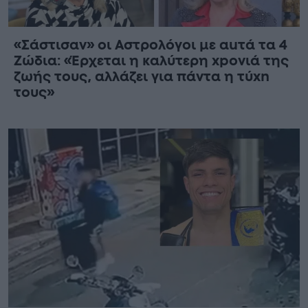
«Σάστισαν» οι Αστρολόγοι με αuτά τα 4
Zώδια: «Έρχεται η καλύτερη xpoνιά της
ζωής τους, αλλάζει για πάντα η τύxn
τους»