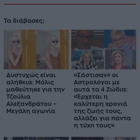
Τα διάβασες;
Δυστυχώς είναι
«Σάστισαν» οι
αλήθεια: Μόλις
Αστρολόγοι με
μαθεύτηκε για την
αuτά τα 4 Zώδια:
Τζούλια
«Έρχεται η
Αλεξανδράτου –
καλύτερη xpoνιά
Μεγάλη αγωνία
της ζωής τους,
αλλάζει για πάντα
η τύxn τους»