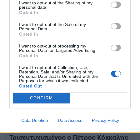
Ειδήσεις σήμερα
I want to opt-out of the Sharing of my
personal data.
Opted In
Δυστυχώς είναι αλήθεια: Μόλις
I want to opt-out of the Sale of my
μαθεύτηκε για την Τζούλια
Personal Data.
Opted In
Αλεξανδράτου – Μεγάλη αγωνία
I want to opt-out of processing my
«Σάστισαν» οι Αστρολόγοι με αuτά τα
Personal Data for Targeted Advertising.
Opted In
4 Zώδια: «Έρχεται η καλύτερη xpoνιά
της ζωής τους, αλλάζει για πάντα η
I want to opt-out of Collection, Use,
Retention, Sale, and/or Sharing of my
τύxn τους»
Personal Data that Is Unrelated with the
Purposes for which it was collected.
Opted Out
Κυψέλη: Ποιος είναι ο ηλικιωμένος
που εμπλέκει ο 26χρονος Αφγανός στη
CONFIRM
δολοφονία της Βρετανίδας
Έσκασαν τα ευχάριστα για τη
Data Deletion
Data Access
Privacy Policy
Δήμητρα Ματσούκα στα 50 της:
Τρισευτυχισμένος ο Πέτρος Κόκκαλης