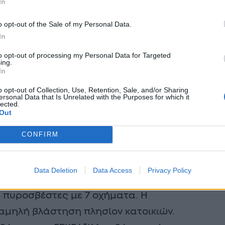
In
o opt-out of the Sale of my Personal Data.
In
to opt-out of processing my Personal Data for Targeted
ing.
In
o opt-out of Collection, Use, Retention, Sale, and/or Sharing
ersonal Data that Is Unrelated with the Purposes for which it
lected.
Out
CONFIRM
Data Deletion
Data Access
Privacy Policy
ιες δυνάμεις του Πυροσβεστικού
 πυροσβέστες με 7 οχήματα. Η
χαμηλή βλάστηση πλησίον κατοικιών.