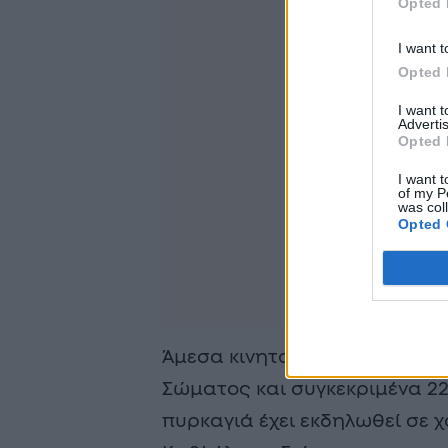
Opted 
I want t
Opted 
I want 
Advertis
Opted 
I want t
of my P
was col
Opted 
Άμεσα κινητοποιήθηκαν επίγε
Σώματος και συγκεκριμένα 22
πυρκαγιά έχει εκδηλωθεί σε 