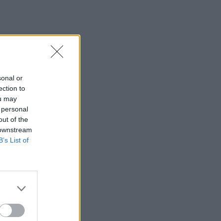
sonal or
ection to
ou may
 personal
out of the
 downstream
B’s List of