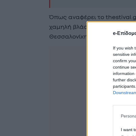
Όπως αναφέρει το thestival.
χαμηλή βλάστηση στη θέση Τ
e-Επίδομ
Θεσσαλονίκης σήμερα στις 16
If you wish 
sensitive in
confirm you
continue se
information 
further disc
participants
Downstream 
Persona
I want t