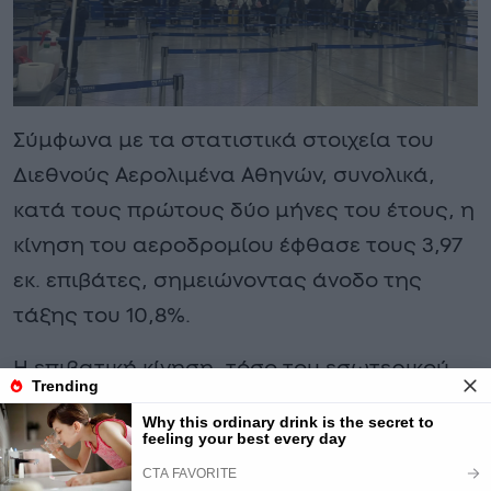
Σύμφωνα με τα στατιστικά στοιχεία του
Διεθνούς Αερολιμένα Αθηνών, συνολικά,
κατά τους πρώτους δύο μήνες του έτους, η
κίνηση του αεροδρομίου έφθασε τους 3,97
εκ. επιβάτες, σημειώνοντας άνοδο της
τάξης του 10,8%.
Η επιβατική κίνηση, τόσο του εσωτερικού,
όσο και του εξωτερικού, παρουσίασε
αύξηση της τάξης των 8,5% και 11,7%
αντίστοιχα.