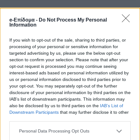
e-Επίδομα -
Do Not Process My Personal
Information
If you wish to opt-out of the sale, sharing to third parties, or
processing of your personal or sensitive information for
targeted advertising by us, please use the below opt-out
section to confirm your selection. Please note that after your
Αλλάζει απότομα το σκηνικό του καιρού
opt-out request is processed you may continue seeing
interest-based ads based on personal information utilized by
Η κορύφωση της θερμής εισβολής
us or personal information disclosed to third parties prior to
αναμένεται την Τρίτη, όταν σε αρκετές
your opt-out. You may separately opt-out of the further
disclosure of your personal information by third parties on the
περιοχές της χώρας ο υδράργυρος θα
IAB’s list of downstream participants. This information may
ξεπεράσει τους 30 βαθμούς Κελσίου, ενώ
also be disclosed by us to third parties on the
IAB’s List of
Downstream Participants
that may further disclose it to other
τοπικά δεν αποκλείεται να αγγίξει ακόμη και
third parties.
τους 32 ή 33 βαθμούς. Σύμφωνα με τον
Personal Data Processing Opt Outs
Θοδωρή Κολυδά, το κύριο χαρακτηριστικό