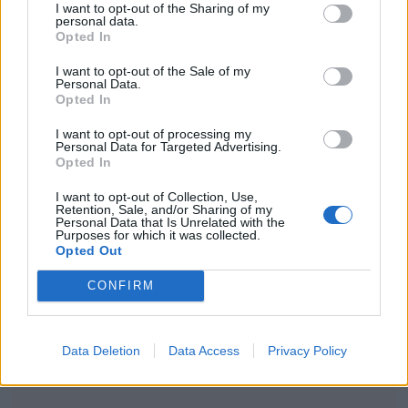
I want to opt-out of the Sharing of my
των πρώτων ημερών της εβδομάδας θα
personal data.
Opted In
είναι η ασυνήθιστα υψηλή θερμοκρασία
I want to opt-out of the Sale of my
για την εποχή, ιδιαίτερα στα κεντρικά και
Personal Data.
Opted In
νότια ηπειρωτικά. Ωστόσο, από την
Τετάρτη και μετά, το σκηνικό θα αρχίσει να
I want to opt-out of processing my
Personal Data for Targeted Advertising.
αλλάζει σταδιακά.
Opted In
I want to opt-out of Collection, Use,
Retention, Sale, and/or Sharing of my
Personal Data that Is Unrelated with the
Purposes for which it was collected.
Opted Out
CONFIRM
Data Deletion
Data Access
Privacy Policy