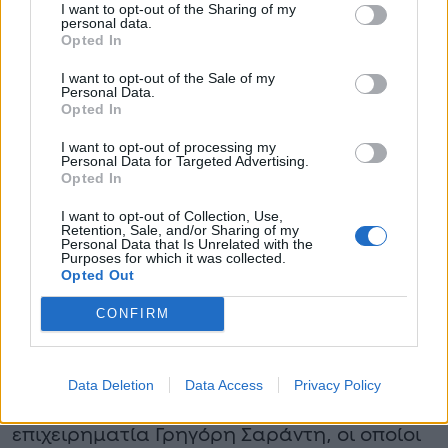
προγραμματισμό του e-ΕΦΚΑ.
I want to opt-out of the Sharing of my
personal data.
Opted In
Χωρισμός Bóμβα στην ελληνική
showbiz, μετά απο πολλά χρόνια
I want to opt-out of the Sale of my
Personal Data.
γάμου – Έχουν χωρίσει εδώ και μήνες
Opted In
και δεν το ήξερε κανείς
I want to opt-out of processing my
Personal Data for Targeted Advertising.
Μπορεί να έχουν χωρίσει εδώ και μερικούς
Opted In
μήνες ωστόσο η είδηση έγινε γνωστή μέσα
I want to opt-out of Collection, Use,
από την εφημερίδα On Time όπως και
Retention, Sale, and/or Sharing of my
Personal Data that Is Unrelated with the
Purposes for which it was collected.
λεπτομέρειες σχετικά με το διαζύγιο τους
Opted Out
μετά από 2 χρόνια γάμου και και 4 κοινής
CONFIRM
πορείας.
Αυτό το ζευγάρι παίρνει διαζύγιο
Data Deletion
Data Access
Privacy Policy
Ο λόγος για την Χρυσάνθη Ντάφλα και τον
επιχειρηματία Γρηγόρη Σαράντη, οι οποίοι