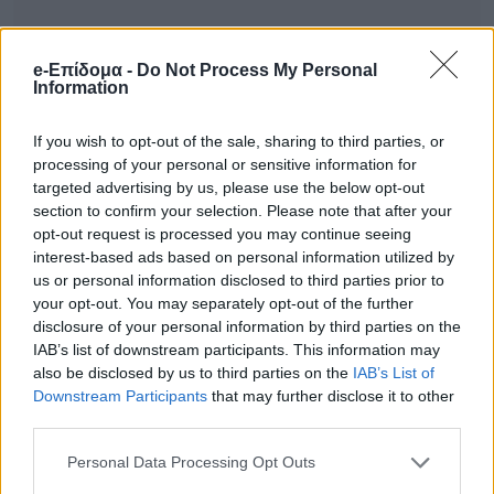
e-Επίδομα -
Do Not Process My Personal
Information
Έτσι, οι δικαιούχοι που πληρώνονται στις 25
If you wish to opt-out of the sale, sharing to third parties, or
Ιουνίου αναμένεται να δουν τα χρήματά
processing of your personal or sensitive information for
targeted advertising by us, please use the below opt-out
τους διαθέσιμα από το απόγευμα της
section to confirm your selection. Please note that after your
Τετάρτης 24 Ιουνίου, ενώ όσοι πληρωθούν
opt-out request is processed you may continue seeing
interest-based ads based on personal information utilized by
στις 29 Ιουνίου θα δουν τις συντάξεις τους
us or personal information disclosed to third parties prior to
να πιστώνονται από το απόγευμα της
your opt-out. You may separately opt-out of the further
disclosure of your personal information by third parties on the
Παρασκευής 26 Ιουνίου.
IAB’s list of downstream participants. This information may
also be disclosed by us to third parties on the
IAB’s List of
Με τον τρόπο αυτό ολοκληρώνεται το
Downstream Participants
that may further disclose it to other
third parties.
πρόγραμμα καταβολής των συντάξεων του
Ιουλίου 2026, σύμφωνα με τον
Personal Data Processing Opt Outs