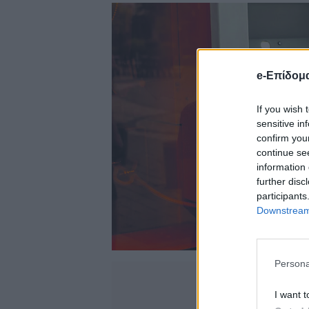
e-Επίδομ
If you wish 
sensitive in
confirm you
continue se
information 
further disc
participants
Downstream 
Persona
I want t