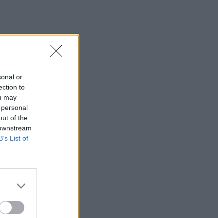
sonal or
ection to
ou may
 personal
out of the
 downstream
B’s List of