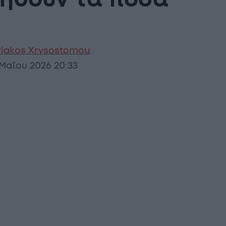
ληθούν τα ποσά
riakos Xrysostomou
 Μαΐου 2026 20:33