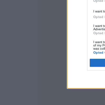
Opted 
I want t
Opted 
I want 
Advertis
Opted 
I want t
of my P
was col
Opted 