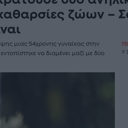
Κρατούσε δύο ανήλικ
καθαρσίες ζώων – Σ
ίναι
Με
ηψης μιας 54χρονης γυναίκας στην
9 
ντοπίστηκε να διαμένει μαζί με δύο