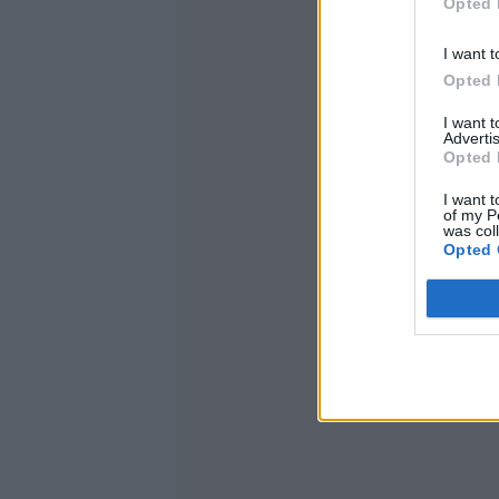
Opted 
I want t
Opted 
I want 
Advertis
Opted 
I want t
of my P
was col
Opted 