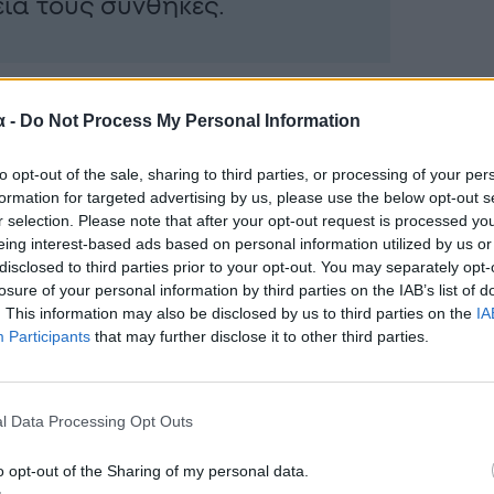
εία τους συνθήκες.
 το μεσημέρι της Τετάρτης, μετά
α -
Do Not Process My Personal Information
υ κινητοποίησαν τις αρχές.
ωξης και Εξιχνίασης Εγκλημάτων
to opt-out of the sale, sharing to third parties, or processing of your per
formation for targeted advertising by us, please use the below opt-out s
κής λειτουργού του Δήμου,
r selection. Please note that after your opt-out request is processed y
ρευνα στην οικία της 54χρονης
eing interest-based ads based on personal information utilized by us or
disclosed to third parties prior to your opt-out. You may separately opt-
losure of your personal information by third parties on the IAB’s list of
. This information may also be disclosed by us to third parties on the
IA
Participants
that may further disclose it to other third parties.
l Data Processing Opt Outs
o opt-out of the Sharing of my personal data.