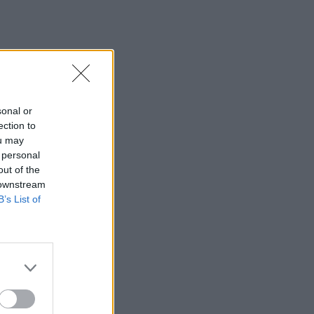
sonal or
ection to
ou may
 personal
out of the
 downstream
B’s List of