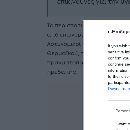
επικίνδυνες για την υγ
Το περιστατικό ήρθε στο φως
e-Επίδομ
από επώνυμες καταγγελίες πο
Αστυνομικοί του Τμήματος Δί
If you wish 
sensitive in
Θερμαϊκού, παρουσία κοινωνι
confirm you
πραγματοποίησαν νομότυπη έ
continue se
information 
ημεδαπής.
further disc
participants
Downstream 
Persona
I want t