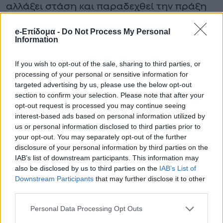
αλλάξει στάση και παραδεχθεί την πράξη
του.
e-Επίδομα -
Do Not Process My Personal
Information
Προτεινόμενο Άρθρο
If you wish to opt-out of the sale, sharing to third parties, or
processing of your personal or sensitive information for
ΕΚΤΑΚΤΟ ΤΩΡΑ: Μόλις
targeted advertising by us, please use the below opt-out
βρέθηκε νεκρός
section to confirm your selection. Please note that after your
λουόμενος σε παραλία
opt-out request is processed you may continue seeing
της Χώρας μας – ΣΟΚ
interest-based ads based on personal information utilized by
στην αστυνομία
us or personal information disclosed to third parties prior to
your opt-out. You may separately opt-out of the further
disclosure of your personal information by third parties on the
IAB’s list of downstream participants. This information may
also be disclosed by us to third parties on the
IAB’s List of
Downstream Participants
that may further disclose it to other
third parties.
Personal Data Processing Opt Outs