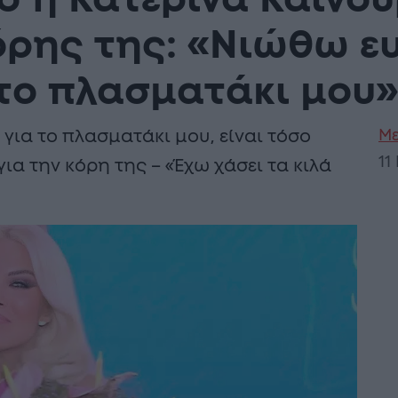
ό η Κατερίνα Καινού
όρης της: «Νιώθω 
 το πλασματάκι μου»
Με
ια το πλασματάκι μου, είναι τόσο
11
ια την κόρη της – «Έχω χάσει τα κιλά