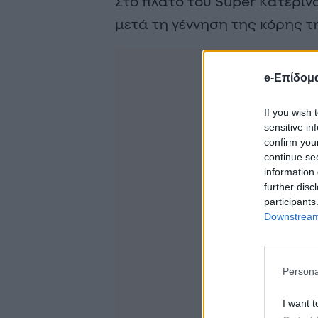
Στο πλατό του Super Κατερίν
μετά τη γέννηση της κόρης τη
e-Επίδομ
If you wish 
sensitive in
confirm you
continue se
information 
further disc
participants
Downstream 
Persona
I want t