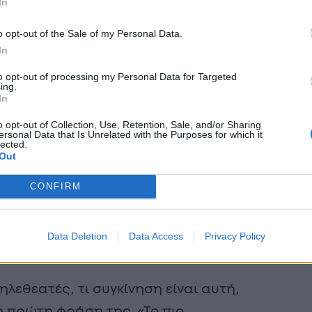
In
o opt-out of the Sale of my Personal Data.
In
to opt-out of processing my Personal Data for Targeted
ing.
In
o opt-out of Collection, Use, Retention, Sale, and/or Sharing
ersonal Data that Is Unrelated with the Purposes for which it
lected.
Out
CONFIRM
η θέση» του Νίκου Οικονομόπουλου,
 δεκτή με επευφημίες και
νεργάτες της τους οποίους
Data Deletion
Data Access
Privacy Policy
λεθεατές, τι συγκίνηση είναι αυτή,
 πρώτη φράση της. «Το πιο