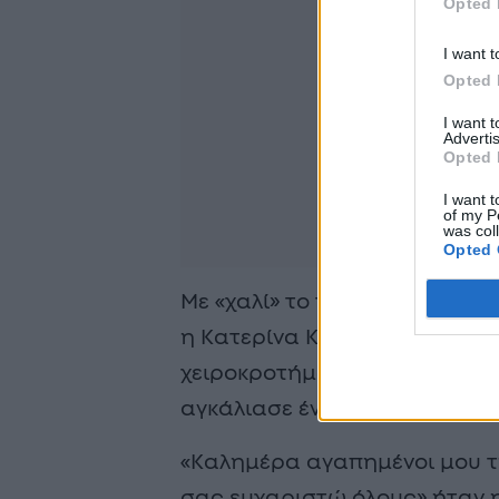
Opted 
I want t
Opted 
I want 
Advertis
Opted 
I want t
of my P
was col
Opted 
Με «χαλί» το τραγούδι «Πρώτ
η Κατερίνα Καινούργιου έγινε
χειροκροτήματα από τους συ
αγκάλιασε έναν προς έναν.
«Καλημέρα αγαπημένοι μου τη
σας ευχαριστώ όλους» ήταν η