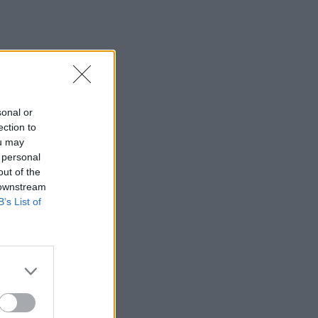
sonal or
ection to
ou may
 personal
out of the
 downstream
B’s List of