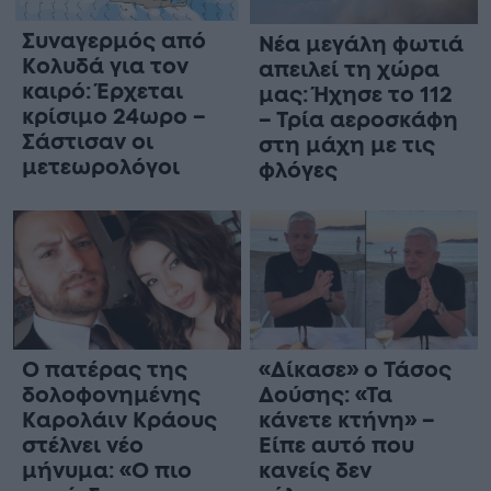
Συναγερμός από
Νέα μεγάλη φωτιά
Κολυδά για τον
απειλεί τη χώρα
καιρό: Έρχεται
μας: Ήχησε το 112
κρίσιμο 24ωρο –
– Τρία αεροσκάφη
Σάστισαν οι
στη μάχη με τις
μετεωρολόγοι
φλόγες
Ο πατέρας της
«Δίκασε» ο Τάσος
δολοφονημένης
Δούσης: «Τα
Καρολάιν Κράους
κάνετε κτήνη» –
στέλνει νέο
Είπε αυτό που
μήνυμα: «Ο πιο
κανείς δεν