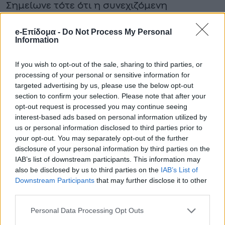
Σημείωνε τότε ότι η συνεχιζόμενη
οικονομική κρίση στερούσε «από τους
e-Επίδομα -
Do Not Process My Personal
κατοίκους τα μέσα για να
Information
χρηματοδοτήσουν επισκευές» ή να
If you wish to opt-out of the sale, sharing to third parties, or
μετεγκατασταθούν «σε άλλα σπίτια» και
processing of your personal or sensitive information for
targeted advertising by us, please use the below opt-out
καλούσε τις αρχές «να αποτιμήσουν
section to confirm your selection. Please note that after your
επειγόντως την ασφάλεια των κτιρίων σε
opt-out request is processed you may continue seeing
interest-based ads based on personal information utilized by
όλη τη χώρα».
us or personal information disclosed to third parties prior to
your opt-out. You may separately opt-out of the further
disclosure of your personal information by third parties on the
IAB’s list of downstream participants. This information may
also be disclosed by us to third parties on the
IAB’s List of
Downstream Participants
that may further disclose it to other
third parties.
Personal Data Processing Opt Outs