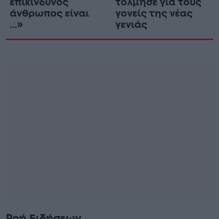
επικίνδυνος
τόλμησε για τους
άνθρωπος είναι
γονείς της νέας
…»
γενιάς
Ροή Ειδήσεων