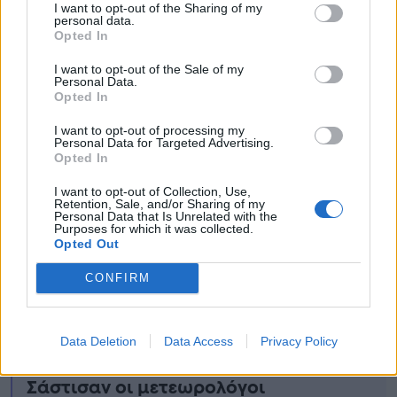
I want to opt-out of the Sharing of my
personal data.
Opted In
I want to opt-out of the Sale of my
Personal Data.
Opted In
I want to opt-out of processing my
Personal Data for Targeted Advertising.
Opted In
I want to opt-out of Collection, Use,
Retention, Sale, and/or Sharing of my
Personal Data that Is Unrelated with the
Purposes for which it was collected.
Opted Out
CONFIRM
Ειδήσεις σήμερα
Συναγερμός από Κολυδά για τον
Data Deletion
Data Access
Privacy Policy
καιρό: Έρχεται κρίσιμο 24ωρο –
Σάστισαν οι μετεωρολόγοι