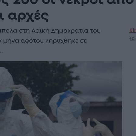
ς 200 οι νεκροί από
ι αρχές
Ki
Έμπολα στη Λαϊκή Δημοκρατία του
18
ν μήνα αφότου κηρύχθηκε σε
…