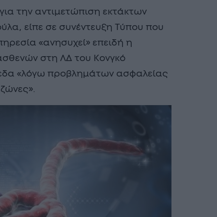
για την αντιμετώπιση εκτάκτων
λα, είπε σε συνέντευξη Τύπου που
ηρεσία «ανησυχεί» επειδή η
ασθενών στη ΛΔ του Κονγκό
πεδα «λόγω προβλημάτων ασφαλείας
ζώνες».