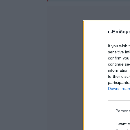
e-Επίδομ
If you wish 
sensitive in
confirm you
continue se
information 
further disc
participants
Downstream 
Persona
I want t