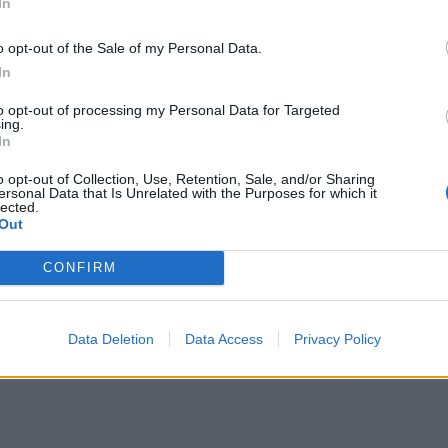
In
o opt-out of the Sale of my Personal Data.
In
to opt-out of processing my Personal Data for Targeted
ing.
In
o opt-out of Collection, Use, Retention, Sale, and/or Sharing
ersonal Data that Is Unrelated with the Purposes for which it
lected.
επιβεβαίωσαν ότι 875 άνθρωποι
Out
 και οι 202 από αυτούς πέθαναν από
CONFIRM
νει ότι η θνησιμότητα ανέρχεται στο
 τα επιβεβαιωμένα κρούσματα είναι
Data Deletion
Data Access
Privacy Policy
θάνατοι.