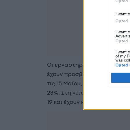
Opted 
I want t
Opted 
I want 
Advertis
Opted 
I want t
of my P
was col
Οι εργαστηριακές εξετάσεις 
Opted 
έχουν προσβληθεί από τον ιό
τις 15 Μαΐου, κάτι που σημαί
23%. Στη γειτονική Ουγκάντα
19 και έχουν καταγραφεί δύο 