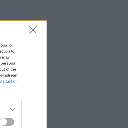
sonal or
ection to
ou may
 personal
out of the
 downstream
B’s List of