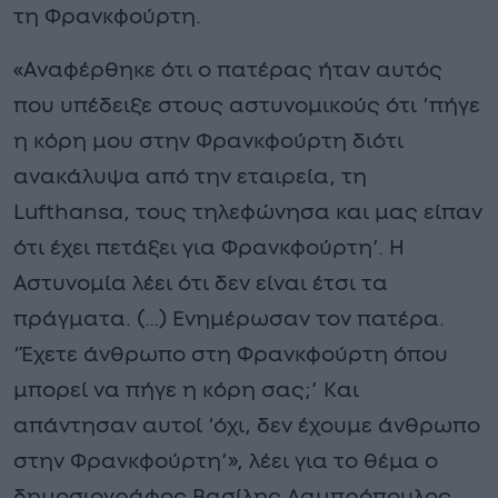
τη Φρανκφούρτη.
«Αναφέρθηκε ότι ο πατέρας ήταν αυτός
που υπέδειξε στους αστυνομικούς ότι ‘πήγε
η κόρη μου στην Φρανκφούρτη διότι
ανακάλυψα από την εταιρεία, τη
Lufthansa, τους τηλεφώνησα και μας είπαν
ότι έχει πετάξει για Φρανκφούρτη’. Η
Αστυνομία λέει ότι δεν είναι έτσι τα
πράγματα. (…) Ενημέρωσαν τον πατέρα.
‘Έχετε άνθρωπο στη Φρανκφούρτη όπου
μπορεί να πήγε η κόρη σας;’ Και
απάντησαν αυτοί ‘όχι, δεν έχουμε άνθρωπο
στην Φρανκφούρτη’», λέει για το θέμα ο
δημοσιογράφος Βασίλης Λαμπρόπουλος.