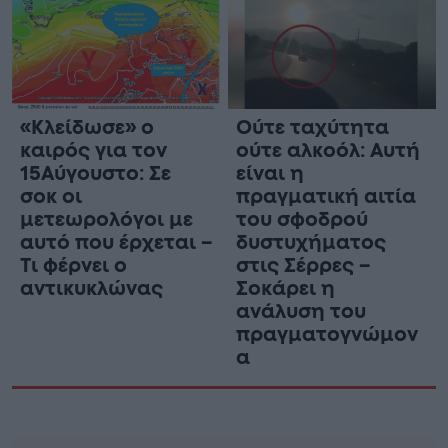
«Κλείδωσε» ο
Ούτε ταχύτητα
καιρός για τον
ούτε αλκοόλ: Αυτή
15Αύγουστο: Σε
είναι η
σοκ οι
πραγματική αιτία
μετεωρολόγοι με
του σφοδρού
αυτό που έρχεται –
δυστυχήματος
Τι φέρνει ο
στις Σέρρες –
αντικυκλώνας
Σοκάρει η
ανάλυση του
πραγματογνώμον
α