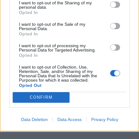
I want to opt-out of the Sharing of my
ΜΕΓΑΛΗ ΦΩΤΙΑ ΣΤΗ ΧΩΡΑ ΜΑΣ – ΚΑΙΕΙ
personal data.
Opted In
ΚΟΝΤΑ ΣΕ ΑΝΕΜΟΓΕΝΝΗΤΡΙΕΣ
I want to opt-out of the Sale of my
Personal Data.
Συναγερμός: Σφοδρή κακοκαιρία
Opted In
σάρωσε τη χώρα μας – Μεγάλες
I want to opt-out of processing my
ζημιές σε σπίτια και δρόμους
Personal Data for Targeted Advertising.
Opted In
«Κλείδωσε» ο καιρός για τον
I want to opt-out of Collection, Use,
15Αύγουστο: Σε σοκ οι μετεωρολόγοι
Retention, Sale, and/or Sharing of my
Personal Data that Is Unrelated with the
με αυτό που έρχεται – Τι φέρνει ο
Purposes for which it was collected.
Opted Out
αντικυκλώνας
CONFIRM
Ούτε ταχύτητα ούτε αλκοόλ: Αυτή
είναι η πραγματική αιτία του σφοδρού
δυστυχήματος στις Σέρρες – Σοκάρει
Data Deletion
Data Access
Privacy Policy
η ανάλυση του πραγματογνώμονα