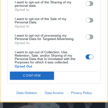
I want to opt-out of the Sharing of my
στα 78 ο πολύ γνωστός ηθοποιός του
personal data.
ελληνικού κινηματογράφου – Στο 1ο
Opted In
σχόλιο
I want to opt-out of the Sale of my
Personal Data.
Αθήνα – Νέα Υόρκη σε λιγότερο από 5
Opted In
ώρες: Πότε επιβιβαζόμαστε στη νέα
I want to opt-out of processing my
Personal Data for Targeted Advertising.
υπερηχητική πτήση
Opted In
I want to opt-out of Collection, Use,
Retention, Sale, and/or Sharing of my
Personal Data that Is Unrelated with the
Purposes for which it was collected.
Opted Out
CONFIRM
Data Deletion
Data Access
Privacy Policy