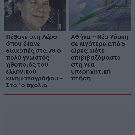
Πέθανε στη Λέρο
Αθήνα – Νέα Υόρκη
όπου έκανε
σε λιγότερο από 5
διακοπές στα 78 ο
ώρες: Πότε
πολύ γνωστός
επιβιβαζόμαστε
ηθοποιός του
στη νέα
ελληνικού
υπερηχητική
κινηματογράφου –
πτήση
Στο 1ο σχόλιο