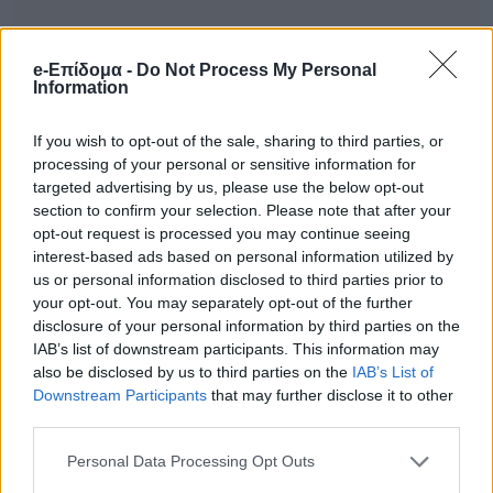
e-Επίδομα -
Do Not Process My Personal
Information
If you wish to opt-out of the sale, sharing to third parties, or
Ειδήσεις σήμερα
processing of your personal or sensitive information for
targeted advertising by us, please use the below opt-out
section to confirm your selection. Please note that after your
Εκτός από λαγοκέφαλους και
opt-out request is processed you may continue seeing
μέδουσες: Aυτά είναι τα 250 ξενικά
interest-based ads based on personal information utilized by
us or personal information disclosed to third parties prior to
είδη που έχουν κατακλύσει τις
your opt-out. You may separately opt-out of the further
ελληνικές θάλασσες-Ποια είναι τοξικά
disclosure of your personal information by third parties on the
IAB’s list of downstream participants. This information may
κι επικίνδυνα
also be disclosed by us to third parties on the
IAB’s List of
Αυτές είναι οι συνέπειες του να
Downstream Participants
that may further disclose it to other
third parties.
κοιμάσαι με αυτο
Personal Data Processing Opt Outs
Πέθανε στη Λέρο όπου έκανε διακοπές