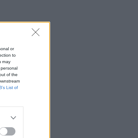
sonal or
ection to
ou may
 personal
out of the
 downstream
B’s List of