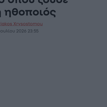
ο όπου ζούσε
η ηθοποιός
riakos Xrysostomou
Ιουλίου 2026 23:55