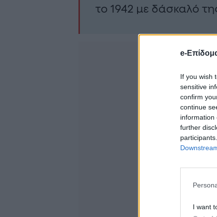
το 1942 με δάσκαλό τη
e-Επίδομ
If you wish 
sensitive in
confirm you
continue se
information 
further disc
participants
Downstream 
Persona
I want t