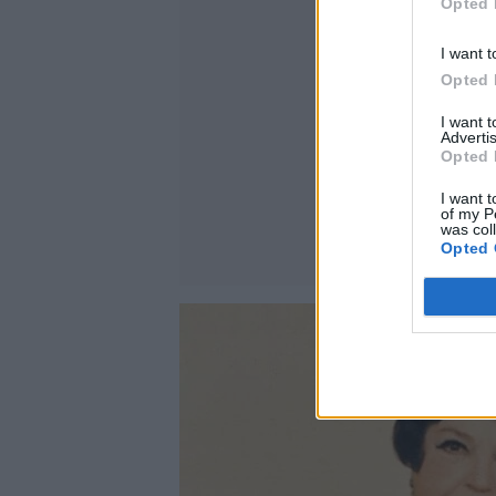
Opted 
I want t
Opted 
I want 
Advertis
Opted 
I want t
of my P
was col
Opted 