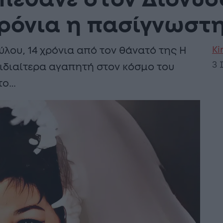
έθανε στον Διόνυσ
χρόνια η πασίγνωστ
Ki
ου, 14 χρόνια από τον θάνατό της Η
3 
ιδιαίτερα αγαπητή στον κόσμο του
το…